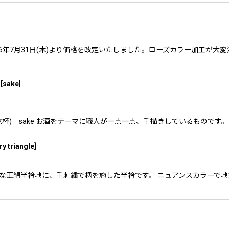
6年7月31日(木)より価格を改定いたしました。ローズカラー加工が大
[
sake
]
s(乾杯) sake お酒をテーマに職人が一点一点、手描きしているもので
y triangle
]
質な正絹半衿地に、手刺繍で柄を施した半衿です。 ニュアンスカラーで