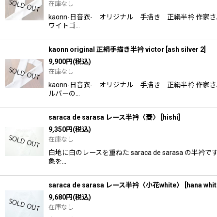
在庫なし
kaonn-日音衣- オリジナル 手描き 正絹半衿 
ワイトゴ…
kaonn original 正絹手描き半衿 victor
[
ash silver 2
]
9,900
円
(税込)
在庫なし
kaonn-日音衣- オリジナル 手描き 正絹半衿 
ルバーの…
saraca de sarasa レース半衿〈菱〉
[
hishi
]
9,350
円
(税込)
在庫なし
白地に白のレースを重ねた saraca de saras
象を…
saraca de sarasa レース半衿〈小花white〉
[
hana whit
9,680
円
(税込)
在庫なし