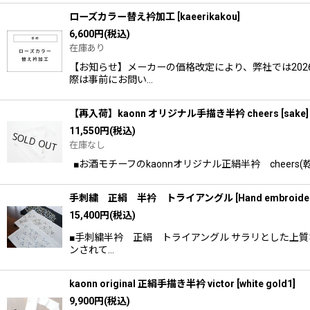
ローズカラー替え衿加工
[
kaeerikakou
]
6,600
円
(税込)
在庫あり
【お知らせ】メーカーの価格改定により、弊社では202
際は事前にお問い…
【再入荷】kaonn オリジナル手描き半衿 cheers [sake]
11,550
円
(税込)
在庫なし
■お酒モチーフのkaonnオリジナル正絹半衿 cheer
手刺繍 正絹 半衿 トライアングル
[
Hand embroider
15,400
円
(税込)
■手刺繍半衿 正絹 トライアングル サラリとした上
ンされて…
kaonn original 正絹手描き半衿 victor
[
white gold1
]
9,900
円
(税込)