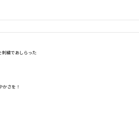
を刺繍であしらった
やかさを！