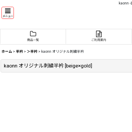
kaon
メニュー
商品一覧
ご利用案内
ホーム
>
半衿
>
＞半衿
>
kaonn オリジナル刺繍半衿
kaonn オリジナル刺繍半衿
[
beige×gold
]