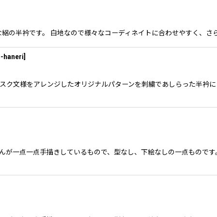
刺繍が涼しげな絽の半衿です。 白地なので様々なコーディネイトに合わせやすく
-haneri
]
あるダマスク文様をアレンジしたオリジナルパターンを刺繍であしらった半衿
作家さんが一点一点手描きしているもので、型なし、下絵なしの一点もので