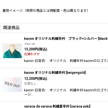
着用イメージ（実際の商品とは柄配置・色は異なります）
関連商品
kaonn オリジナル刺繍半衿 ブラック×シルバー
[
black
13,200
円
(税込)
在庫わずか
kaonn-日音衣- オリジナル 刺繍半衿 kaonn
kaonn オリジナル刺繍半衿
[
beige×gold
]
13,200
円
(税込)
在庫なし
kaonn-日音衣- オリジナル 刺繍半衿 kaonn
ージ…
saraca de sarasa 刺繍夏半衿
[
saraca yuki
]