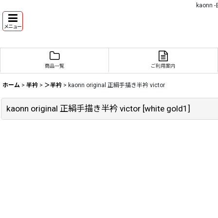
kaon
メニュー
商品一覧
ご利用案内
ホーム
>
半衿
>
＞半衿
>
kaonn original 正絹手描き半衿 victor
kaonn original 正絹手描き半衿 victor
[
white gold1
]