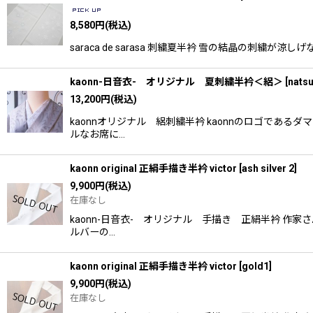
8,580
円
(税込)
saraca de sarasa 刺繍夏半衿 雪の結晶の
kaonn-日音衣- オリジナル 夏刺繍半衿＜絽＞
[
natsu
13,200
円
(税込)
kaonnオリジナル 絽刺繍半衿 kaonnのロゴで
ルなお席に…
kaonn original 正絹手描き半衿 victor
[
ash silver 2
]
9,900
円
(税込)
在庫なし
kaonn-日音衣- オリジナル 手描き 正絹半衿 
ルバーの…
kaonn original 正絹手描き半衿 victor
[
gold1
]
9,900
円
(税込)
在庫なし