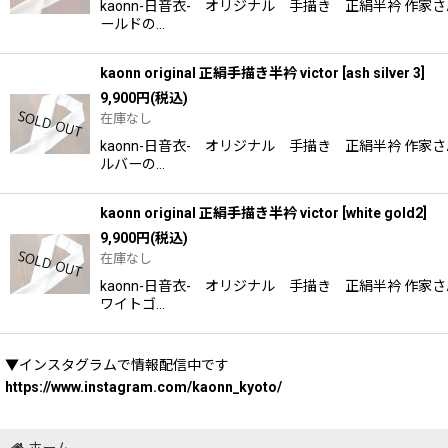
kaonn-日音衣- オリジナル 手描き 正絹半衿 
ールドの…
kaonn original 正絹手描き半衿 victor
[
ash silver 3
]
9,900
円
(税込)
在庫なし
kaonn-日音衣- オリジナル 手描き 正絹半衿 
ルバーの…
kaonn original 正絹手描き半衿 victor
[
white gold2
]
9,900
円
(税込)
在庫なし
kaonn-日音衣- オリジナル 手描き 正絹半衿 
ワイトゴ…
▼インスタグラムで情報配信中です
https://www.instagram.com/kaonn_kyoto/