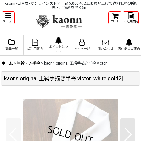
kaonn -日音衣- オンラインストア□■15,000円以上お買い上げで送料無料(沖縄
県・北海道を除く)■□
メニュー
カート
ご利用案内
ポイントにつ
商品一覧
ご利用案内
マイページ
問い合わせ
実店舗のご案内
いて
ホーム
>
半衿
>
＞半衿
>
kaonn original 正絹手描き半衿 victor
kaonn original 正絹手描き半衿 victor
[
white gold2
]