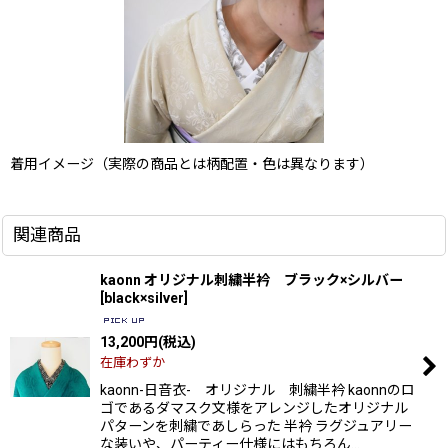
着用イメージ（実際の商品とは柄配置・色は異なります）
関連商品
kaonn オリジナル刺繍半衿 ブラック×シルバー
[
black×silver
]
13,200
円
(税込)
在庫わずか
kaonn-日音衣- オリジナル 刺繍半衿 kaonnのロ
ゴであるダマスク文様をアレンジしたオリジナル
パターンを刺繍であしらった 半衿 ラグジュアリー
な装いや、パーティー仕様にはもちろん…