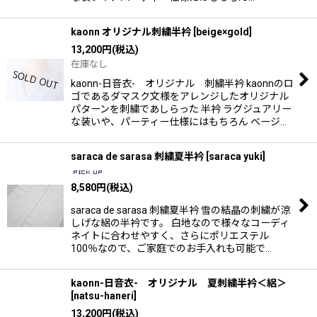
kaonn オリジナル刺繍半衿
[
beige×gold
]
13,200
円
(税込)
在庫なし
kaonn-日音衣- オリジナル 刺繍半衿 kaonnのロ
ゴであるダマスク文様をアレンジしたオリジナル
パターンを刺繍であしらった 半衿 ラグジュアリー
な装いや、パーティー仕様にはもちろん ベージ…
saraca de sarasa 刺繍夏半衿
[
saraca yuki
]
8,580
円
(税込)
saraca de sarasa 刺繍夏半衿 雪の結晶の刺繍が涼
しげな絽の半衿です。 白地なので様々なコーディ
ネイトに合わせやすく、さらにポリエステル
100％なので、ご家庭でのお手入れも可能で…
kaonn-日音衣- オリジナル 夏刺繍半衿＜絽＞
[
natsu-haneri
]
13,200
円
(税込)