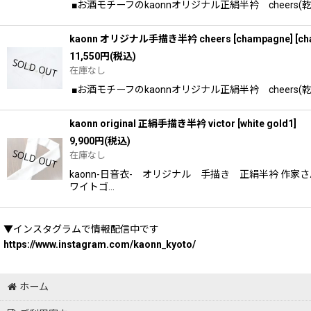
■お酒モチーフのkaonnオリジナル正絹半衿 cheer
kaonn オリジナル手描き半衿 cheers [champagne]
[
ch
11,550
円
(税込)
在庫なし
■お酒モチーフのkaonnオリジナル正絹半衿 cheers
kaonn original 正絹手描き半衿 victor
[
white gold1
]
9,900
円
(税込)
在庫なし
kaonn-日音衣- オリジナル 手描き 正絹半衿 
ワイトゴ…
▼インスタグラムで情報配信中です
https://www.instagram.com/kaonn_kyoto/
ホーム