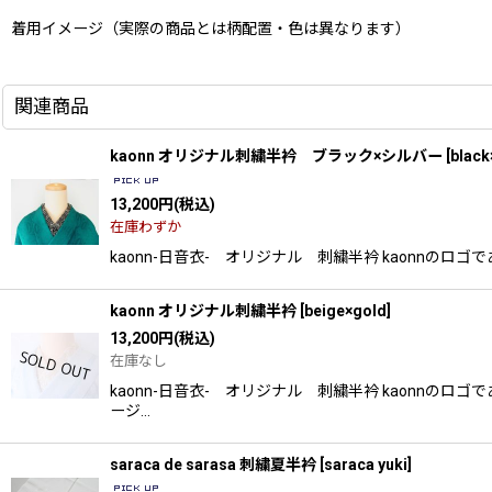
着用イメージ（実際の商品とは柄配置・色は異なります）
関連商品
kaonn オリジナル刺繍半衿 ブラック×シルバー
[
black
13,200
円
(税込)
在庫わずか
kaonn-日音衣- オリジナル 刺繍半衿 kaonn
kaonn オリジナル刺繍半衿
[
beige×gold
]
13,200
円
(税込)
在庫なし
kaonn-日音衣- オリジナル 刺繍半衿 kaonn
ージ…
saraca de sarasa 刺繍夏半衿
[
saraca yuki
]