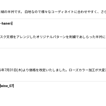
刺繍が涼しげな絽の半衿です。 白地なので様々なコーディネイトに合わせやすく
-haneri
]
あるダマスク文様をアレンジしたオリジナルパターンを刺繍であしらった半衿
6年7月31日(木)より価格を改定いたしました。ローズカラー加工が大
[
wine_07
]