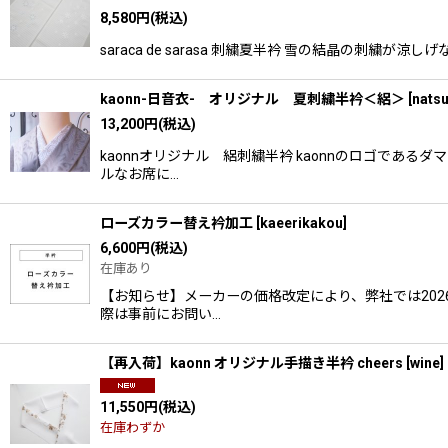
8,580
円
(税込)
saraca de sarasa 刺繍夏半衿 雪の結晶の
kaonn-日音衣- オリジナル 夏刺繍半衿＜絽＞
[
natsu
13,200
円
(税込)
kaonnオリジナル 絽刺繍半衿 kaonnのロゴで
ルなお席に…
ローズカラー替え衿加工
[
kaeerikakou
]
6,600
円
(税込)
在庫あり
【お知らせ】メーカーの価格改定により、弊社では202
際は事前にお問い…
【再入荷】kaonn オリジナル手描き半衿 cheers [wine]
11,550
円
(税込)
在庫わずか