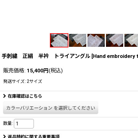
手刺繍 正絹 半衿 トライアングル
[
Hand embroidery t
販売価格
:
15,400
円
(税込)
発送サイズ
:
2サイズ
在庫確認はこちら
カラーバリエーション
を選択してください
数量
:
返品特約に関する重要事項