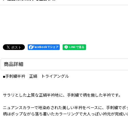
Facebookでシェア
商品詳細
■手刺繍半衿 正絹 トライアングル
サラリとした上質な正絹半衿地に、手刺繍で柄を施した半衿です。
ニュアンスカラーで地染めされた美しい半衿をベースに、手刺繍でポ
柄はポップながら落ち着いたカラーリングで大人っぽい衿元が完成い