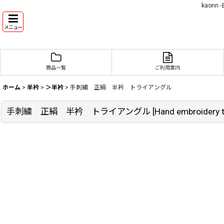
kaon
メニュー
商品一覧
ご利用案内
ホーム
>
半衿
>
＞半衿
>
手刺繍 正絹 半衿 トライアングル
手刺繍 正絹 半衿 トライアングル
[
Hand embroidery t