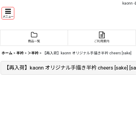
kaon
メニュー
商品一覧
ご利用案内
ホーム
>
半衿
>
＞半衿
>
【再入荷】kaonn オリジナル手描き半衿 cheers [sake]
【再入荷】kaonn オリジナル手描き半衿 cheers [sake]
[
sa