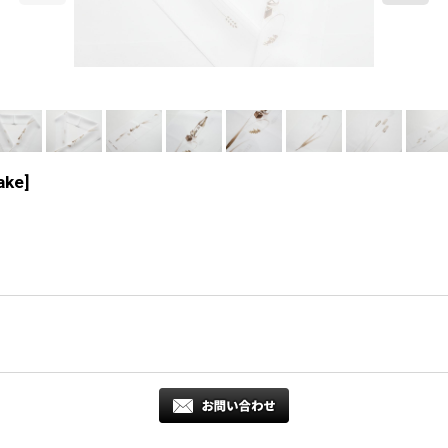
ake
]