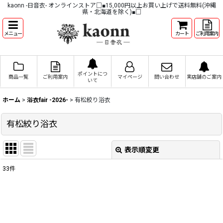
kaonn -日音衣- オンラインストア□■15,000円以上お買い上げで送料無料(沖縄
県・北海道を除く)■□
メニュー
カート
ご利用案内
ポイントにつ
商品一覧
ご利用案内
マイページ
問い合わせ
実店舗のご案内
いて
ホーム
>
浴衣fair -2026-
>
有松絞り浴衣
有松絞り浴衣
表示順変更
閉じる
33
件
表示数
:
並び順
: