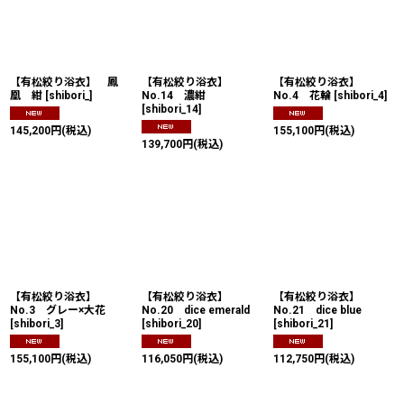
【有松絞り浴衣】 鳳
【有松絞り浴衣】
【有松絞り浴衣】
凰 紺
[
shibori_
]
No.14 濃紺
No.4 花輪
[
shibori_4
]
[
shibori_14
]
145,200
円
(税込)
155,100
円
(税込)
139,700
円
(税込)
【有松絞り浴衣】
【有松絞り浴衣】
【有松絞り浴衣】
No.3 グレー×大花
No.20 dice emerald
No.21 dice blue
[
shibori_3
]
[
shibori_20
]
[
shibori_21
]
155,100
円
(税込)
116,050
円
(税込)
112,750
円
(税込)