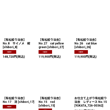
【有松絞り浴衣】
【有松絞り浴衣】
【有松絞り浴衣】
No.8 サイノメ 紺
No.27 cat yellow
No.26 cat blue
[
shibori_8
]
green
[
shibori_27
]
[
shibori_26
]
148,720
円
(税込)
119,900
円
(税込)
119,900
円
(税込)
【有松絞り浴衣】
【有松絞り浴衣】
お仕立て上がり有松絞り
No.17 流
[
shibori_17
]
No.15 red
浴衣 レディース No.15
[
shibori_15
]
[
YUKATA_726-00362
]