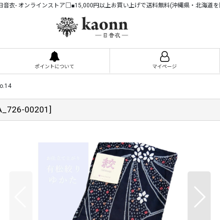
n -日音衣- オンラインストア□■15,000円以上お買い上げで送料無料(沖縄県・北海道を
ポイントについて
マイページ
.14
A_726-00201
]