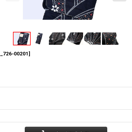
_726-00201
]