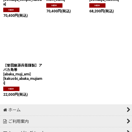
a
]
70,400
円
(税込)
68,200
円
(税込)
70,400
円
(税込)
【誉田屋源兵衛謹製】ア
バカ角帯
[abaka_muji_ami］
[
kakuobi_abaka_mujiam
i
]
22,000
円
(税込)
ホーム
ご利用案内