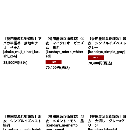
【誉田屋源兵衛謹製】ア
【誉田屋源兵衛謹製】浴
【誉田屋源兵衛謹製】浴
バカ半幅帯 無地キナ
衣 マイクロオーガニズ
衣 シンプルイズベスト
リ 格子A
ム 白赤
グレー
[
abaka_muji_kinari_kou
[
kondaya_micro_whiter
[
kondaya_simple_gray
]
shi_26A
]
ed
]
38,500
円
(税込)
70,400
円
(税込)
70,400
円
(税込)
【誉田屋源兵衛謹製】浴
【誉田屋源兵衛謹製】浴
【誉田屋源兵衛謹製】浴
衣 シンプルイズベスト
衣 メメント・モリ 墨
衣 火消し グレー×グ
鳩羽
[
kondaya_memento
リーン
[
kondaya_simple_hatob
mori_sumi
]
[
kondaya_hikeshi
]