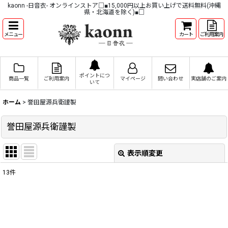
kaonn -日音衣- オンラインストア□■15,000円以上お買い上げで送料無料(沖縄
県・北海道を除く)■□
メニュー
カート
ご利用案内
ポイントにつ
商品一覧
ご利用案内
マイページ
問い合わせ
実店舗のご案内
いて
ホーム
>
誉田屋源兵衛謹製
誉田屋源兵衛謹製
表示順変更
閉じる
13
件
表示数
:
並び順
: