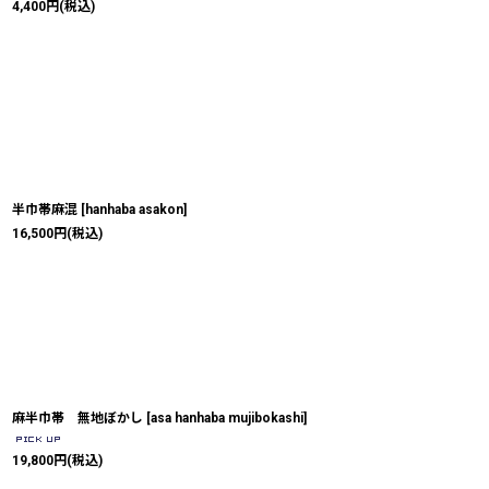
4,400
円
(税込)
半巾帯麻混
[
hanhaba asakon
]
16,500
円
(税込)
麻半巾帯 無地ぼかし
[
asa hanhaba mujibokashi
]
19,800
円
(税込)