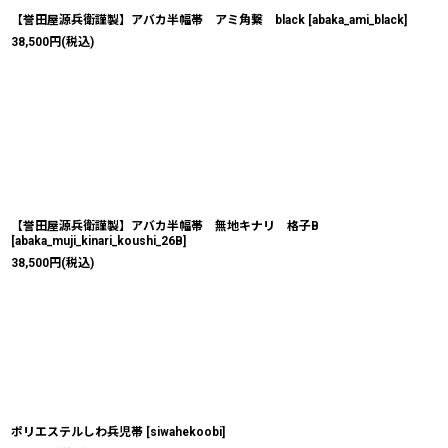
【誉田屋源兵衛謹製】アバカ半幅帯 アミ角繋 black
[
abaka_ami_black
]
38,500
円
(税込)
【誉田屋源兵衛謹製】アバカ半幅帯 無地キナリ 格子B
[
abaka_muji_kinari_koushi_26B
]
38,500
円
(税込)
ポリエステルしわ兵児帯
[
siwahekoobi
]