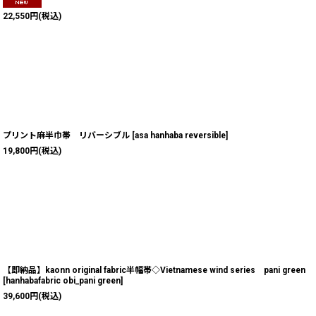
22,550
円
(税込)
プリント麻半巾帯 リバーシブル
[
asa hanhaba reversible
]
19,800
円
(税込)
【即納品】kaonn original fabric半幅帯◇Vietnamese wind series pani green
[
hanhabafabric obi_pani green
]
39,600
円
(税込)