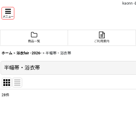
kaon
メニュー
商品一覧
ご利用案内
ホーム
>
浴衣fair -2026-
>
半幅帯・浴衣帯
半幅帯・浴衣帯
28
件
表示数
:
並び順
: