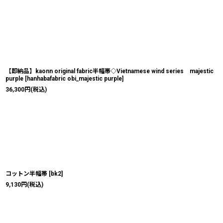
【即納品】kaonn original fabric半幅帯◇Vietnamese wind series majestic
purple
[
hanhabafabric obi_majestic purple
]
36,300
円
(税込)
コットン半幅帯
[
bk2
]
9,130
円
(税込)