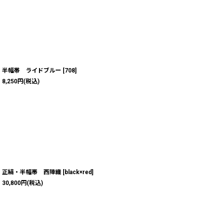
半幅帯 ライドブルー
[
708
]
8,250
円
(税込)
正絹・半幅帯 西陣織
[
black×red
]
30,800
円
(税込)