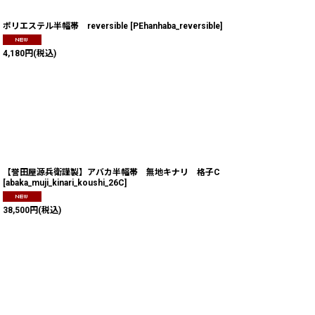
ポリエステル半幅帯 reversible
[
PEhanhaba_reversible
]
4,180
円
(税込)
【誉田屋源兵衛謹製】アバカ半幅帯 無地キナリ 格子C
[
abaka_muji_kinari_koushi_26C
]
38,500
円
(税込)