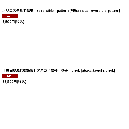
ポリエステル半幅帯 reversible pattern
[
PEhanhaba_reversible_pattern
]
5,500
円
(税込)
【誉田屋源兵衛謹製】アバカ半幅帯 格子 black
[
abaka_koushi_black
]
38,500
円
(税込)