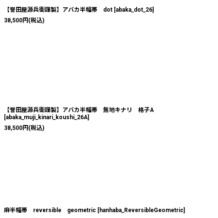
【誉田屋源兵衛謹製】アバカ半幅帯 dot
[
abaka_dot_26
]
38,500
円
(税込)
【誉田屋源兵衛謹製】アバカ半幅帯 無地キナリ 格子A
[
abaka_muji_kinari_koushi_26A
]
38,500
円
(税込)
麻半幅帯 reversible geometric
[
hanhaba_ReversibleGeometric
]