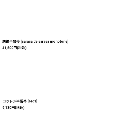
刺繍半幅帯
[
saraca de sarasa monotone
]
41,800
円
(税込)
コットン半幅帯
[
red1
]
9,130
円
(税込)