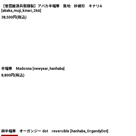
【誉田屋源兵衛謹製】アバカ半幅帯 無地 紗綾形 キナリA
[
abaka_muji_kinari_26A
]
38,500
円
(税込)
半幅帯 Madonna
[
newyear_hanhaba
]
8,800
円
(税込)
麻半幅帯 オーガンジー dot reversible
[
hanhaba_OrgandyDot
]