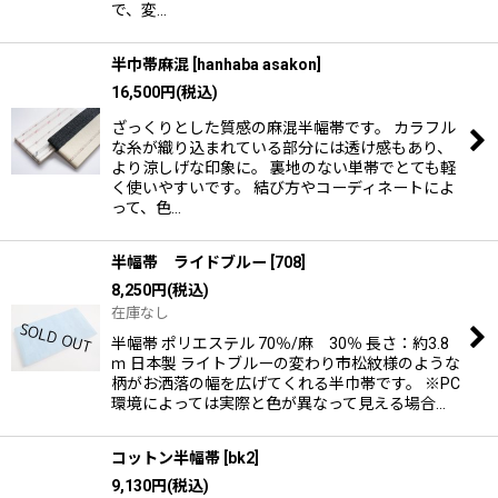
で、変…
半巾帯麻混
[
hanhaba asakon
]
16,500
円
(税込)
ざっくりとした質感の麻混半幅帯です。 カラフル
な糸が織り込まれている部分には透け感もあり、
より涼しげな印象に。 裏地のない単帯でとても軽
く使いやすいです。 結び方やコーディネートによ
って、色…
半幅帯 ライドブルー
[
708
]
8,250
円
(税込)
在庫なし
半幅帯 ポリエステル 70％/麻 30％ 長さ：約3.8
ｍ 日本製 ライトブルーの変わり市松紋様のような
柄がお洒落の幅を広げてくれる半巾帯です。 ※PC
環境によっては実際と色が異なって見える場合…
コットン半幅帯
[
bk2
]
9,130
円
(税込)