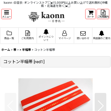
kaonn -日音衣- オンラインストア□■15,000円以上お買い上げで送料無料(沖縄
県・北海道を除く)■□
メニュー
カート
ご利用案内
ポイントにつ
商品一覧
ご利用案内
マイページ
問い合わせ
実店舗のご案内
いて
ホーム
>
帯
>
> 半幅帯
>
コットン半幅帯
コットン半幅帯
[
red1
]