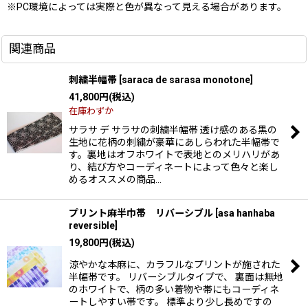
※PC環境によっては実際と色が異なって見える場合があります。
関連商品
刺繍半幅帯
[
saraca de sarasa monotone
]
41,800
円
(税込)
在庫わずか
サラサ デ サラサの刺繍半幅帯 透け感のある黒の
生地に花柄の刺繍が豪華にあしらわれた半幅帯で
す。裏地はオフホワイトで表地とのメリハリがあ
り、結び方やコーディネートによって色々と楽し
めるオススメの商品…
プリント麻半巾帯 リバーシブル
[
asa hanhaba
reversible
]
19,800
円
(税込)
涼やかな本麻に、カラフルなプリントが施された
半幅帯です。 リバーシブルタイプで、 裏面は無地
のホワイトで、柄の多い着物や帯にもコーディネ
ートしやすい帯です。 標準より少し長めですの