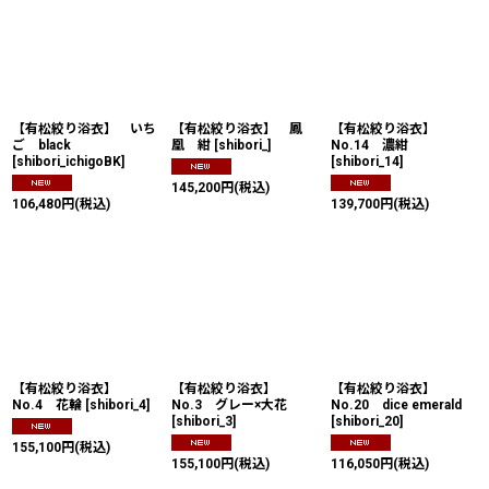
並び順
:
絞り込む
【有松絞り浴衣】 いち
【有松絞り浴衣】 鳳
【有松絞り浴衣】
ご black
凰 紺
[
shibori_
]
No.14 濃紺
[
shibori_ichigoBK
]
[
shibori_14
]
145,200
円
(税込)
106,480
円
(税込)
139,700
円
(税込)
【有松絞り浴衣】
【有松絞り浴衣】
【有松絞り浴衣】
No.4 花輪
[
shibori_4
]
No.3 グレー×大花
No.20 dice emerald
[
shibori_3
]
[
shibori_20
]
155,100
円
(税込)
155,100
円
(税込)
116,050
円
(税込)