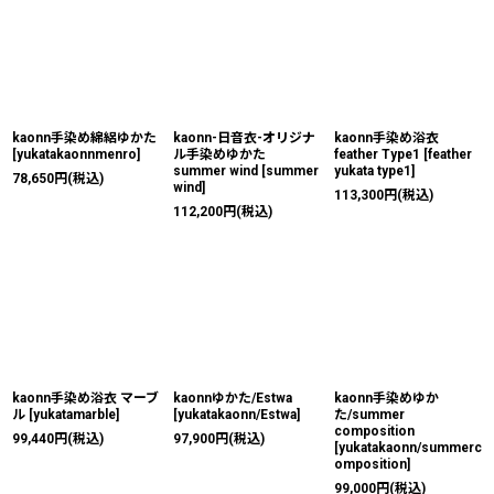
kaonn手染め綿絽ゆかた
kaonn-日音衣-オリジナ
kaonn手染め浴衣
[
yukatakaonnmenro
]
ル手染めゆかた
feather Type1
[
feather
summer wind
[
summer
yukata type1
]
78,650
円
(税込)
wind
]
113,300
円
(税込)
112,200
円
(税込)
kaonn手染め浴衣 マーブ
kaonnゆかた/Estwa
kaonn手染めゆか
ル
[
yukatamarble
]
[
yukatakaonn/Estwa
]
た/summer
composition
99,440
円
(税込)
97,900
円
(税込)
[
yukatakaonn/summerc
omposition
]
99,000
円
(税込)