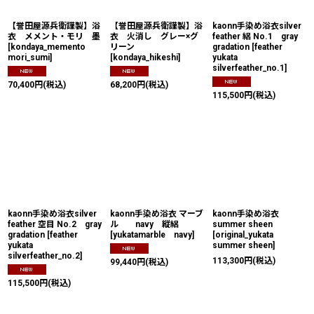
【誉田屋源兵衛謹製】浴
【誉田屋源兵衛謹製】浴
kaonn手染め浴衣silver
衣 メメント・モリ 墨
衣 火消し グレー×グ
feather 絽 No.1 gray
[
kondaya_memento
リーン
gradation
[
feather
mori_sumi
]
[
kondaya_hikeshi
]
yukata
silverfeather_no.1
]
70,400
円
(税込)
68,200
円
(税込)
115,500
円
(税込)
kaonn手染め浴衣silver
kaonn手染め浴衣 マーブ
kaonn手染め浴衣
feather 空目 No.2 gray
ル navy 縦絽
summer sheen
gradation
[
feather
[
yukatamarble navy
]
[
original_yukata
yukata
summer sheen
]
silverfeather_no.2
]
113,300
円
(税込)
99,440
円
(税込)
115,500
円
(税込)