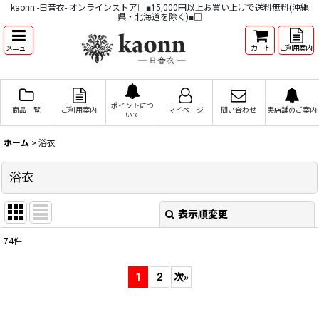
kaonn -日音衣- オンラインストア□■15,000円以上お買い上げで送料無料(沖縄
県・北海道を除く)■□
メニュー
カート
ご利用案内
ポイントにつ
商品一覧
ご利用案内
マイページ
問い合わせ
実店舗のご案内
いて
ホーム
>
浴衣
浴衣
表示順変更
閉じる
74
件
サブカテゴリ
:
1
2
次
»
表示数
: