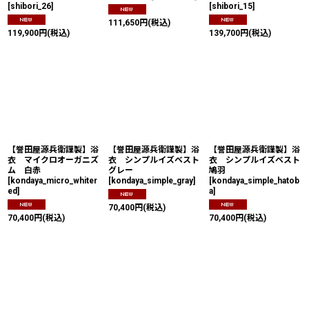
[
shibori_26
]
[
shibori_15
]
111,650
円
(税込)
119,900
円
(税込)
139,700
円
(税込)
【誉田屋源兵衛謹製】浴
【誉田屋源兵衛謹製】浴
【誉田屋源兵衛謹製】浴
衣 マイクロオーガニズ
衣 シンプルイズベスト
衣 シンプルイズベスト
ム 白赤
グレー
鳩羽
[
kondaya_micro_whiter
[
kondaya_simple_gray
]
[
kondaya_simple_hatob
ed
]
a
]
70,400
円
(税込)
70,400
円
(税込)
70,400
円
(税込)