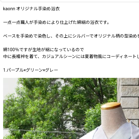
kaonn オリジナル手染め浴衣
一点一点職人が手染めにより仕上げた綿絽の浴衣です。
ベースを手染めで染色し、その上にシルバーでオリジナル柄の型染め
綿100％ですが生地が絽になっているので
中に長襦袢を着て、カジュアルシーンには夏着物風にコーディネート
1.パープル×グリーン×グレー