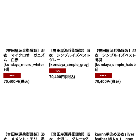
【誉田屋源兵衛謹製】浴
【誉田屋源兵衛謹製】浴
【誉田屋源兵衛謹製】浴
衣 マイクロオーガニズ
衣 シンプルイズベスト
衣 シンプルイズベスト
ム 白赤
グレー
鳩羽
[
kondaya_micro_whiter
[
kondaya_simple_gray
]
[
kondaya_simple_hatob
ed
]
a
]
70,400
円
(税込)
70,400
円
(税込)
70,400
円
(税込)
【誉田屋源兵衛謹製】浴
【誉田屋源兵衛謹製】浴
kaonn手染め浴衣silver
衣 メメント・モリ 墨
衣 火消し グレー×グ
feather 絽 No.1 gray