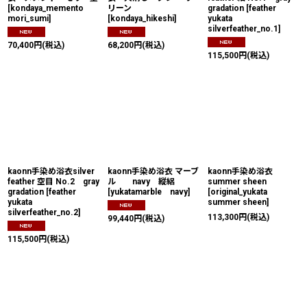
[
kondaya_memento
リーン
gradation
[
feather
mori_sumi
]
[
kondaya_hikeshi
]
yukata
silverfeather_no.1
]
70,400
円
(税込)
68,200
円
(税込)
115,500
円
(税込)
kaonn手染め浴衣silver
kaonn手染め浴衣 マーブ
kaonn手染め浴衣
feather 空目 No.2 gray
ル navy 縦絽
summer sheen
gradation
[
feather
[
yukatamarble navy
]
[
original_yukata
yukata
summer sheen
]
silverfeather_no.2
]
113,300
円
(税込)
99,440
円
(税込)
115,500
円
(税込)