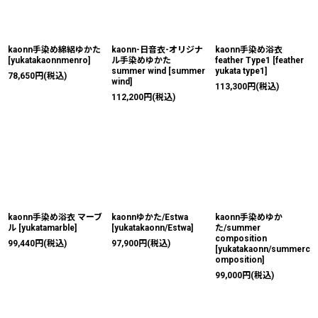
kaonn手染め綿絽ゆかた
kaonn-日音衣-オリジナ
kaonn手染め浴衣
[
yukatakaonnmenro
]
ル手染めゆかた
feather Type1
[
feather
summer wind
[
summer
yukata type1
]
78,650
円
(税込)
wind
]
113,300
円
(税込)
112,200
円
(税込)
kaonn手染め浴衣 マーブ
kaonnゆかた/Estwa
kaonn手染めゆか
ル
[
yukatamarble
]
[
yukatakaonn/Estwa
]
た/summer
composition
99,440
円
(税込)
97,900
円
(税込)
[
yukatakaonn/summerc
omposition
]
99,000
円
(税込)