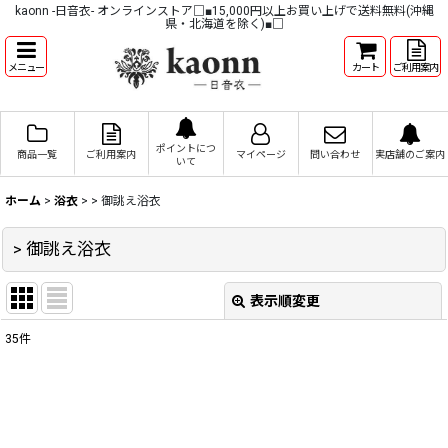
kaonn -日音衣- オンラインストア□■15,000円以上お買い上げで送料無料(沖縄
県・北海道を除く)■□
メニュー
カート
ご利用案内
ポイントにつ
商品一覧
ご利用案内
マイページ
問い合わせ
実店舗のご案内
いて
ホーム
>
浴衣
>
> 御誂え浴衣
> 御誂え浴衣
表示順変更
閉じる
35
件
表示数
:
並び順
: