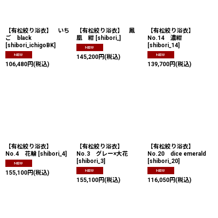
絞り込む
【有松絞り浴衣】 いち
【有松絞り浴衣】 鳳
【有松絞り浴衣】
ご black
凰 紺
[
shibori_
]
No.14 濃紺
[
shibori_ichigoBK
]
[
shibori_14
]
145,200
円
(税込)
106,480
円
(税込)
139,700
円
(税込)
【有松絞り浴衣】
【有松絞り浴衣】
【有松絞り浴衣】
No.4 花輪
[
shibori_4
]
No.3 グレー×大花
No.20 dice emerald
[
shibori_3
]
[
shibori_20
]
155,100
円
(税込)
155,100
円
(税込)
116,050
円
(税込)