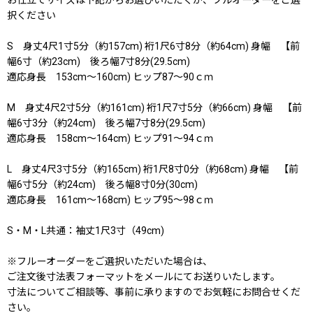
お仕立てサイズは下記からお選びいただくか、フルオーダーをご選
択ください
S 身丈4尺1寸5分（約157cm) 裄1尺6寸8分（約64cm) 身幅 【前
幅6寸（約23cm) 後ろ幅7寸8分(29.5cm)
適応身長 153cm〜160cm) ヒップ87〜90ｃｍ
M 身丈4尺2寸5分（約161cm) 裄1尺7寸5分（約66cm) 身幅 【前
幅6寸3分（約24cm) 後ろ幅7寸8分(29.5cm)
適応身長 158cm〜164cm) ヒップ91〜94ｃｍ
L 身丈4尺3寸5分（約165cm) 裄1尺8寸0分（約68cm) 身幅 【前
幅6寸5分（約24cm) 後ろ幅8寸0分(30cm)
適応身長 161cm〜168cm) ヒップ95〜98ｃｍ
S・M・L共通：袖丈1尺3寸（49cm)
※フルーオーダーをご選択いただいた場合は、
ご注文後寸法表フォーマットをメールにてお送りいたします。
寸法についてご相談等、事前に承りますのでお気軽にお問合せくだ
さい。