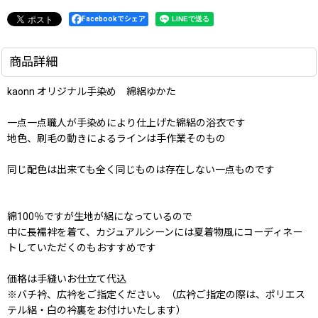
Facebookでシェア
商品詳細
kaonn オリジナル手染め 綿絽ゆかた
一点一点職人が手染めにより仕上げた綿絽の浴衣です
地色、刷毛の動きによるラインは手作業そのもの
同じ配色は出来ても全く同じものは存在しない一点ものです
綿100％ですが生地が絽になっているので
中に長襦袢を着て、カジュアルシーンには夏着物風にコーディネー
トしていただくのもおすすめです
価格は手縫いお仕立て代込
※バチ衿、広衿をご指定ください。（広衿ご指定の際は、ポリエス
テル絽・白の衿裏をお付けいたします）