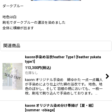
ダークブルー
地色は白
刷毛でダークブルーの濃淡を染めました
全体に横線が出ます
関連商品
kaonn手染め浴衣feather Type1
[
feather yukata
type1
]
113,300
円
(税込)
在庫なし
kaonn オリジナル手染め 綿ゆかた 一点一点職人
が手染めにより仕上げた綿の浴衣です。 地色、地
色のぼかし、そして 羽根の柄においても、一枚一
枚、刷毛で刷り込んで手染めしております。 …
kaonn オリジナル染め分け帯揚げ【夏・絽】
[
summer -obiage
]