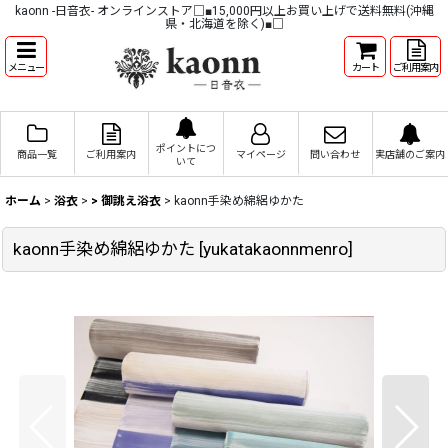
kaonn -日音衣- オンラインストア□■15,000円以上お買い上げで送料無料(沖縄
県・北海道を除く)■□
メニュー
カート
ご利用案内
ポイントにつ
商品一覧
ご利用案内
マイページ
問い合わせ
実店舗のご案内
いて
ホーム
>
浴衣
>
> 御誂え浴衣
>
kaonn手染め綿絽ゆかた
kaonn手染め綿絽ゆかた
[
yukatakaonnmenro
]