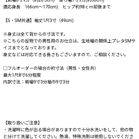
適応身長 166cm〜170cm) ヒップ約98ｃｍ前後まで
【S・SM共通】袖丈1尺3寸（49cm)
※身丈は全て背からの寸法です。
※こちらの反物での男性用のお仕立は、生地幅の関係上プレタSMサ
イズまでとなっております。
身丈などは対応できる長さもございますので、ご相談ください。
□フルオーダーの場合の裄寸法（男性・女性共）
最大1尺8寸6分程度
内訳寸法：肩幅9寸3分袖巾9寸3分
【取り扱いご注意】
・洗濯時に色が出る場合がありますので十分水洗いをして、他の物
と分けて洗濯してください。熱湯、特殊洗剤は使用しないでくださ