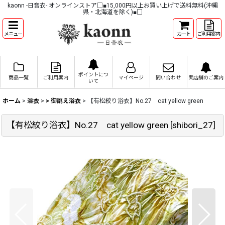
kaonn -日音衣- オンラインストア□■15,000円以上お買い上げで送料無料(沖縄
県・北海道を除く)■□
メニュー
カート
ご利用案内
ポイントにつ
商品一覧
ご利用案内
マイページ
問い合わせ
実店舗のご案内
いて
ホーム
>
浴衣
>
> 御誂え浴衣
>
【有松絞り浴衣】No.27 cat yellow green
【有松絞り浴衣】No.27 cat yellow green
[
shibori_27
]