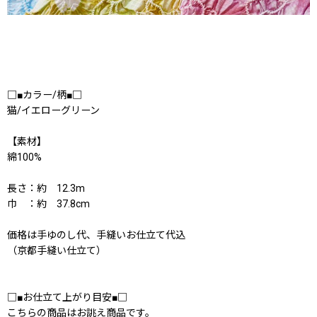
□■カラー/柄■□
猫/イエローグリーン
【素材】
綿100%
長さ：約 12.3m
巾 ：約 37.8cm
価格は手ゆのし代、手縫いお仕立て代込
（京都手縫い仕立て）
□■お仕立て上がり目安■□
こちらの商品はお誂え商品です。