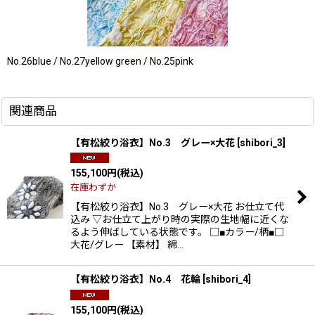
No.26blue / No.27yellow green / No.25pink
関連商品
【有松絞り浴衣】No.3 グレー×大花
[
shibori_3
]
155,100
円
(税込)
在庫わずか
【有松絞り浴衣】No.3 グレー×大花 お仕立て代
込み ▽お仕立て上がり時の実際の生地幅に近くな
るよう伸ばしている状態です。 □■カラー/柄■□
大花/グレー 【素材】 綿…
【有松絞り浴衣】No.4 花輪
[
shibori_4
]
155,100
円
(税込)