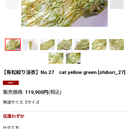
【有松絞り浴衣】No.27 cat yellow green
[
shibori_27
]
販売価格
:
119,900
円
(税込)
発送サイズ
:
5サイズ
在庫わずか
仕立て方
: