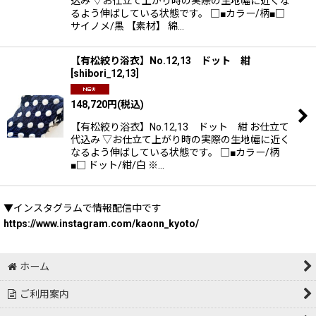
込み ▽お仕立て上がり時の実際の生地幅に近くな
るよう伸ばしている状態です。 □■カラー/柄■□
サイノメ/黒 【素材】 綿…
【有松絞り浴衣】No.12,13 ドット 紺
[
shibori_12,13
]
148,720
円
(税込)
【有松絞り浴衣】No.12,13 ドット 紺 お仕立て
代込み ▽お仕立て上がり時の実際の生地幅に近く
なるよう伸ばしている状態です。 □■カラー/柄
■□ ドット/紺/白 ※…
▼インスタグラムで情報配信中です
https://www.instagram.com/kaonn_kyoto/
ホーム
ご利用案内