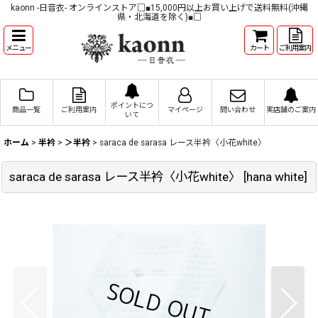
kaonn -日音衣- オンラインストア□■15,000円以上お買い上げで送料無料(沖縄
県・北海道を除く)■□
メニュー
カート
ご利用案内
ポイントにつ
商品一覧
ご利用案内
マイページ
問い合わせ
実店舗のご案内
いて
ホーム
>
半衿
>
＞半衿
>
saraca de sarasa レース半衿〈小花white〉
saraca de sarasa レース半衿〈小花white〉
[
hana white
]