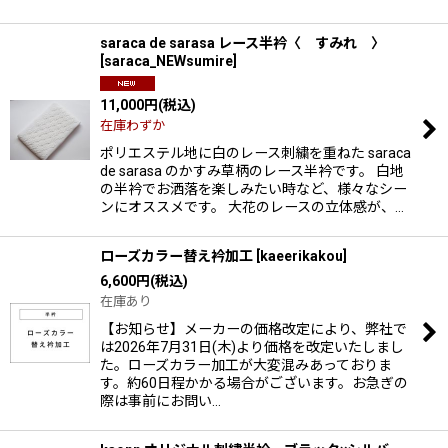
saraca de sarasa レース半衿〈 すみれ 〉
[
saraca_NEWsumire
]
11,000
円
(税込)
在庫わずか
ポリエステル地に白のレース刺繍を重ねた saraca
de sarasa のかすみ草柄のレース半衿です。 白地
の半衿でお洒落を楽しみたい時など、様々なシー
ンにオススメです。 大花のレースの立体感が、…
ローズカラー替え衿加工
[
kaeerikakou
]
6,600
円
(税込)
在庫あり
【お知らせ】メーカーの価格改定により、弊社で
は2026年7月31日(木)より価格を改定いたしまし
た。ローズカラー加工が大変混みあっておりま
す。約60日程かかる場合がございます。お急ぎの
際は事前にお問い…