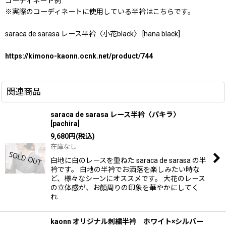
コーディネート例
※実際のコーディネートに使用している半衿はこちらです。
saraca de sarasa レース半衿〈小花black〉 [hana black]
https://kimono-kaonn.ocnk.net/product/744
関連商品
saraca de sarasa レース半衿〈パキラ〉
[
pachira
]
9,680
円
(税込)
在庫なし
白地に白のレースを重ねた saraca de sarasa の半
衿です。 白地の半衿でお洒落を楽しみたい時な
ど、様々なシーンにオススメです。 大花のレース
の立体感が、お顔周りの印象を華やかにしてく
れ…
kaonn オリジナル刺繍半衿 ホワイト×シルバー