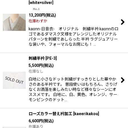
[
white×silver
]
13,200
円
(税込)
在庫わずか
kaonn-日音衣- オリジナル 刺繍半衿 kaonnのロ
ゴであるダマスク文様をアレンジしたオリジナル
パターンを刺繍であしらった 半衿 ラグジュアリー
な装いや、フォーマルなお席にも！ …
刺繍半衿
[
PE-3
]
5,500
円
(税込)
在庫なし
白地に小さなドット刺繍がすっきりとした華やか
さのある半衿です。 普段使いはもちろん、さりげ
なくお洒落を楽しみたい時など様々なシーンにオ
ススメです。 白地に、白、黄色、オレンジ、サー
モンピンクのドット…
ローズカラー替え衿加工
[
kaeerikakou
]
6,600
円
(税込)
在庫あり