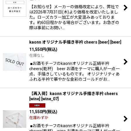
【お知らせ】メーカーの価格改定により、弊社で
は2026年7月31日(木)より価格を改定いたしまし
た。ローズカラー加工が大変混みあっておりま
す。約60日程かかる場合がございます。お急ぎの
際は事前にお問い…
kaonn オリジナル手描き半衿 cheers [beer]
[
beer
]
11,550
円
(税込)
在庫なし
■お酒モチーフのkaonnオリジナル正絹半衿
cheers(乾杯) beer お酒をテーマに職人が一点一
点、手描きしているものです。 オリジナリティあ
ふれる半衿で華やかな金彩のゴールドがお…
【再入荷】kaonn オリジナル手描き半衿 cheers
[wine]
[
wine_07
]
11,550
円
(税込)
在庫わずか
■お酒モチーフのkaonnオリジナル正絹半衿
cheers(乾杯) wine お酒をテーマに職人が一点一