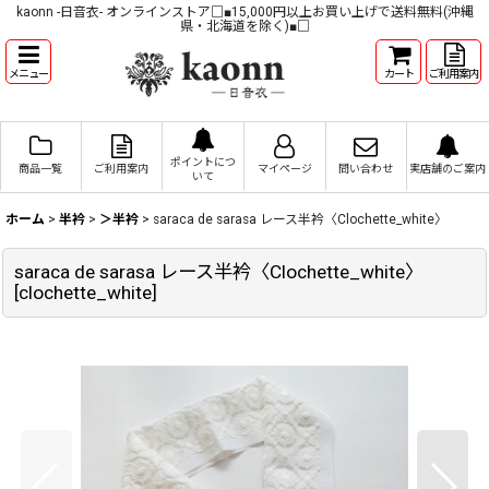
kaonn -日音衣- オンラインストア□■15,000円以上お買い上げで送料無料(沖縄
県・北海道を除く)■□
メニュー
カート
ご利用案内
ポイントにつ
商品一覧
ご利用案内
マイページ
問い合わせ
実店舗のご案内
いて
ホーム
>
半衿
>
＞半衿
>
saraca de sarasa レース半衿〈Clochette_white〉
saraca de sarasa レース半衿〈Clochette_white〉
[
clochette_white
]