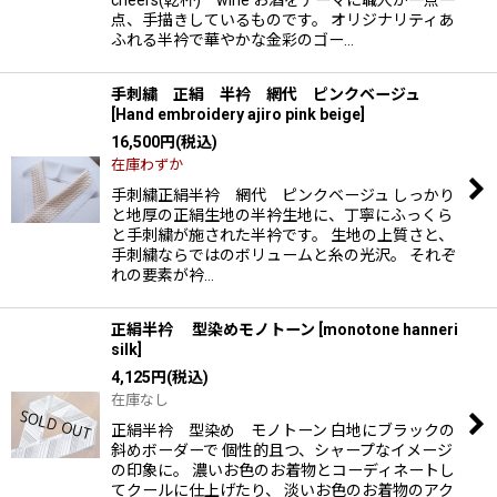
点、手描きしているものです。 オリジナリティあ
ふれる半衿で華やかな金彩のゴー…
手刺繍 正絹 半衿 網代 ピンクベージュ
[
Hand embroidery ajiro pink beige
]
16,500
円
(税込)
在庫わずか
手刺繍正絹半衿 網代 ピンクベージュ しっかり
と地厚の正絹生地の半衿生地に、丁寧にふっくら
と手刺繍が施された半衿です。 生地の上質さと、
手刺繍ならではのボリュームと糸の光沢。 それぞ
れの要素が衿…
正絹半衿 型染めモノトーン
[
monotone hanneri
silk
]
4,125
円
(税込)
在庫なし
正絹半衿 型染め モノトーン 白地にブラックの
斜めボーダーで 個性的且つ、シャープなイメージ
の印象に。 濃いお色のお着物とコーディネートし
てクールに仕上げたり、 淡いお色のお着物のアク