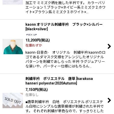
加工で ミミズク柄を施した半衿です。 カラーバリ
エーション 1.ブラック×ネイビー系ミミズク 2.ホワ
イト×ブラウン系ミミズク 3.ホワイト×…
kaonn オリジナル刺繍半衿 ブラック×シルバー
[
black×silver
]
13,200
円
(税込)
在庫わずか
kaonn-日音衣- オリジナル 刺繍半衿 kaonnのロ
ゴであるダマスク文様をアレンジしたオリジナル
パターンを刺繍であしらった 半衿 ラグジュアリー
な装いや、パーティー仕様にはもちろん…
刺繍半衿 ポリエステル 唐草
[
karakusa
hanneri polyester2020Autumn
]
7,150
円
(税込)
在庫なし
■唐草刺繍半衿 白地 ポリエステル ポリエステ
ル白地にシンプルな唐草模様が刺繍された半衿で
す。 それぞれ刺繍が単色なので、すっきりとした