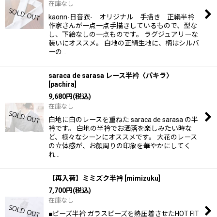
在庫なし
kaonn-日音衣- オリジナル 手描き 正絹半衿
作家さんが一点一点手描きしているもので、型な
し、下絵なしの一点ものです。 ラグジュアリーな
装いにオススメ。 白地の正絹生地に、柄はシルバ
ーの…
saraca de sarasa レース半衿〈パキラ〉
[
pachira
]
9,680
円
(税込)
在庫なし
白地に白のレースを重ねた saraca de sarasa の半
衿です。 白地の半衿でお洒落を楽しみたい時な
ど、様々なシーンにオススメです。 大花のレース
の立体感が、お顔周りの印象を華やかにしてく
れ…
【再入荷】ミミズク半衿
[
mimizuku
]
7,700
円
(税込)
在庫なし
■ビーズ半衿 ガラスビーズを熱圧着させたHOT FIT