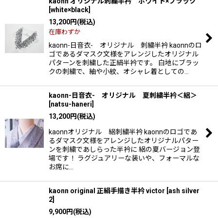
kaonn オリジナル刺繍半衿 ホワイト×ブラック
[
white×black
]
13,200
円
(税込)
在庫わずか
kaonn-日音衣- オリジナル 刺繍半衿 kaonnのロ
ゴであるダマスク文様をアレンジしたオリジナル
パターンを刺繍した正絹半衿です。 白地にブラッ
クの刺繍で、紬や小紋、オシャレ着としての…
kaonn-日音衣- オリジナル 夏刺繍半衿＜絽＞
[
natsu-haneri
]
13,200
円
(税込)
kaonnオリジナル 絽刺繍半衿 kaonnのロゴであ
るダマスク文様をアレンジしたオリジナルパター
ンを刺繍であしらった半衿に 絽の夏バージョン登
場です！ ラグジュアリーな装いや、フォーマルな
お席に…
kaonn original 正絹手描き半衿 victor
[
ash silver
2
]
9,900
円
(税込)