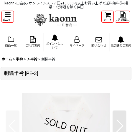
kaonn -日音衣- オンラインストア□■15,000円以上お買い上げで送料無料(沖縄
県・北海道を除く)■□
メニュー
カート
ご利用案内
ポイントにつ
商品一覧
ご利用案内
マイページ
問い合わせ
実店舗のご案内
いて
ホーム
>
半衿
>
＞半衿
>
刺繍半衿
刺繍半衿
[
PE-3
]