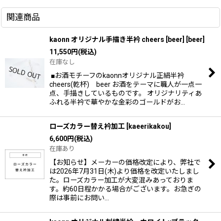
関連商品
kaonn オリジナル手描き半衿 cheers [beer]
[
beer
]
11,550
円
(税込)
在庫なし
■お酒モチーフのkaonnオリジナル正絹半衿
cheers(乾杯) beer お酒をテーマに職人が一点一
点、手描きしているものです。 オリジナリティあ
ふれる半衿で華やかな金彩のゴールドがお…
ローズカラー替え衿加工
[
kaeerikakou
]
6,600
円
(税込)
在庫あり
【お知らせ】メーカーの価格改定により、弊社で
は2026年7月31日(木)より価格を改定いたしまし
た。ローズカラー加工が大変混みあっておりま
す。約60日程かかる場合がございます。お急ぎの
際は事前にお問い…