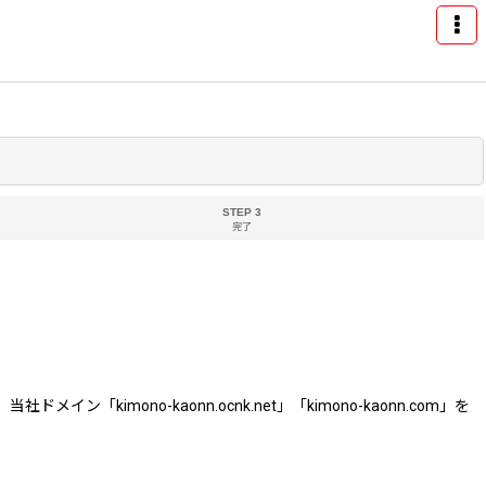
STEP 3
完了
ono-kaonn.ocnk.net」「kimono-kaonn.com」を