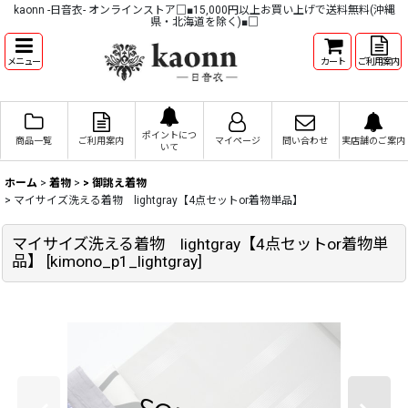
kaonn -日音衣- オンラインストア□■15,000円以上お買い上げで送料無料(沖縄
県・北海道を除く)■□
メニュー
カート
ご利用案内
ポイントにつ
商品一覧
ご利用案内
マイページ
問い合わせ
実店舗のご案内
いて
ホーム
>
着物
>
> 御誂え着物
>
マイサイズ洗える着物 lightgray【4点セットor着物単品】
マイサイズ洗える着物 lightgray【4点セットor着物単
品】
[
kimono_p1_lightgray
]