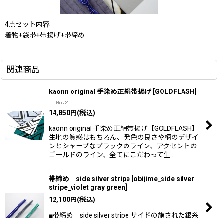
4点セット内容
着物+袋帯+帯揚げ+帯締め
関連商品
kaonn original 手染め正絹帯揚げ
[
GOLDFLASH
]
14,850
円
(税込)
kaonn original 手染め正絹帯揚げ【GOLDFLASH】
生地の質感はもちろん、発色の良さや柄のデザイ
ンとシャープなブラックのライン、アクセントの
ゴールドのライン、全てにこだわって生…
帯締め side silver stripe
[
obijime_side silver
stripe_violet gray green
]
12,100
円
(税込)
■帯締め side silver stripe サイドの施された銀糸