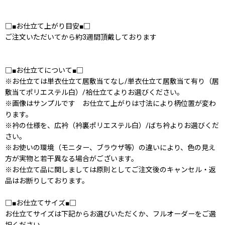
□■お仕立て上がり目安■□
ご注文いただいてから約3週間頂戴しております
□■お仕立てについて■□
※お仕立ては単衣仕立て居敷当てなし/単衣仕立て居敷当て有り（居
敷当てポリエステル白）/袷仕立てよりお選びください。
※画像はサンプルです お仕立て上がりは寸法により柄位置が変わ
ります。
※衿の仕様を、広衿（衿裏ポリエステル白）/ばち衿よりお選びくだ
さい。
※お使いの環境（モニター、ブラウザ等）の違いにより、色の見え
方が実物と若干異なる場合がございます。
※お仕立て品に関しましては原則としてご注文後のキャンセル・返
品はお断りしております。
□■お仕立てサイズ■□
お仕立てサイズは下記からお選びいただくか、フルオーダーをご選
択ください。