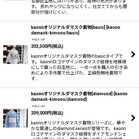
る御召生地にはハリがあり、独特の光沢がありま
す。 折れやシワになりにくく、仕立ててからも膝
部分が抜けにくい…
kaonnオリジナルダマスク着物[basic]
[
kaonn
damask-kimono/basic
]
203,500
円
(税込)
kaonnオリジナルダマスク着物のbasicタイプで
す。 kaonnロゴデザインのダマスク紋様を地模様
にして織った白生地に、 一点一点を職人の引き染
めにより手作業で仕上げた、正絹色無地着物で
す…
kaonnオリジナルダマスク着物[diamond]
[
kaonn
damask-kimono/diamond
]
209,000
円
(税込)
kaonnオリジナルダマスク着物シリーズに、華や
かな銀通しのdiamond seriesが登場です。 kaonn
ロゴデザインのダマスク紋様をダイアモンドシェ