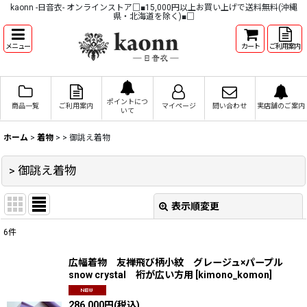
kaonn -日音衣- オンラインストア□■15,000円以上お買い上げで送料無料(沖縄
県・北海道を除く)■□
メニュー
カート
ご利用案内
ポイントにつ
商品一覧
ご利用案内
マイページ
問い合わせ
実店舗のご案内
いて
ホーム
>
着物
>
> 御誂え着物
> 御誂え着物
表示順変更
閉じる
6
件
表示数
:
広幅着物 友禅飛び柄小紋 グレージュ×パープル
snow crystal 裄が広い方用
[
kimono_komon
]
並び順
:
286,000
円
(税込)