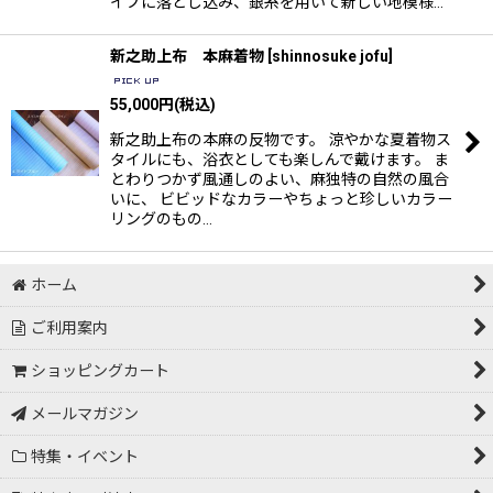
イプに落とし込み、銀糸を用いて新しい地模様…
新之助上布 本麻着物
[
shinnosuke jofu
]
55,000
円
(税込)
新之助上布の本麻の反物です。 涼やかな夏着物ス
タイルにも、浴衣としても楽しんで戴けます。 ま
とわりつかず風通しのよい、麻独特の自然の風合
いに、 ビビッドなカラーやちょっと珍しいカラー
リングのもの…
ホーム
ご利用案内
ショッピングカート
メールマガジン
特集・イベント