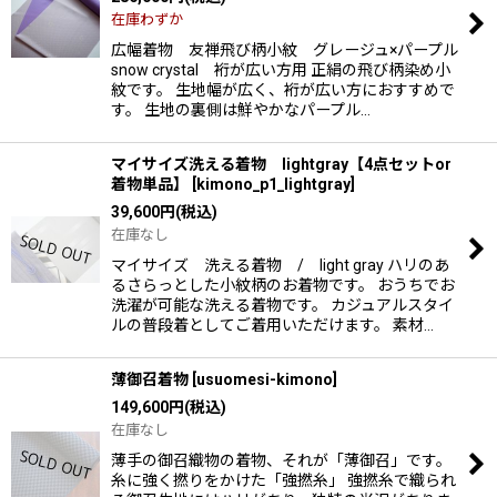
在庫わずか
絞り込む
広幅着物 友禅飛び柄小紋 グレージュ×パープル
snow crystal 裄が広い方用 正絹の飛び柄染め小
紋です。 生地幅が広く、裄が広い方におすすめで
す。 生地の裏側は鮮やかなパープル…
マイサイズ洗える着物 lightgray【4点セットor
着物単品】
[
kimono_p1_lightgray
]
39,600
円
(税込)
在庫なし
マイサイズ 洗える着物 / light gray ハリのあ
るさらっとした小紋柄のお着物です。 おうちでお
洗濯が可能な洗える着物です。 カジュアルスタイ
ルの普段着としてご着用いただけます。 素材…
薄御召着物
[
usuomesi-kimono
]
149,600
円
(税込)
在庫なし
薄手の御召織物の着物、それが「薄御召」です。
糸に強く撚りをかけた「強撚糸」 強撚糸で織られ