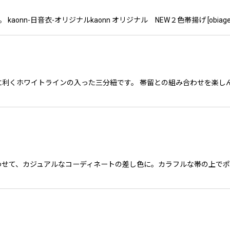
-日音衣-オリジナルkaonn オリジナル NEW２色帯揚げ [obiage bw] h
利くホワイトラインの入った三分紐です。 帯留との組み合わせを楽しん
わせて、カジュアルなコーディネートの差し色に。カラフルな帯の上で