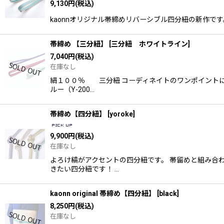
9,130
円
(税込)
kaonnオリジナル帯締めリバーシブル四分紐の新作です。 kaonn
帯締め 【三分紐】
[
三分紐 ホワイトライン
]
7,040
円
(税込)
在庫なし
絹１００％ 三分紐 コーディネイトのワンポイントに
ルー（Y-200…
帯締め【四分紐】
[
yoroke
]
9,900
円
(税込)
在庫なし
よろけ縞がアクセントの四分紐です。 帯留めと組み合
きたい四分紐です！ …
kaonn original 帯締め【四分紐】
[
black
]
8,250
円
(税込)
在庫なし