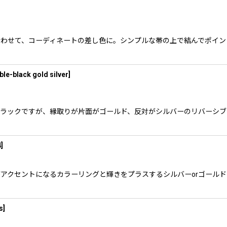
組み合わせて、コーディネートの差し色に。シンプルな帯の上で結んでポイ
ble-black gold silver
]
両面ブラックですが、縁取りが片面がゴールド、反対がシルバーのリバーシ
4
]
色がアクセントになるカラーリングと輝きをプラスするシルバーorゴー
s
]