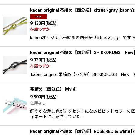
kaonn original 帯締め【四分紐】citrus ×gray
[
kaonn’s
9,130
円
(税込)
在庫わずか
kaonnオリジナル帯締めの四分紐「citrus ×gr
kaonn original 帯締め【四分紐】SHIKKOKUGS New
9,130
円
(税込)
在庫わずか
kaonn original 帯締め【四分紐】SHIKKOK
帯締め【四分紐】
[
vivid
]
9,900
円
(税込)
在庫なし
鮮やかな差し色がアクセントになるビビットカラーの四
ィネートに活躍させていた…
kaonn original 帯締め【四分紐】ROSE RED ＆ white
[
k