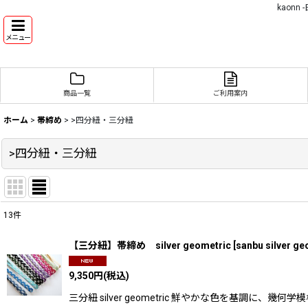
kaon
メニュー
商品一覧
ご利用案内
ホーム
>
帯締め
>
>四分紐・三分紐
>四分紐・三分紐
13
件
表示数
:
【三分紐】帯締め silver geometric
[
sanbu silver ge
並び順
:
9,350
円
(税込)
三分紐 silver geometric 鮮やかな色を基