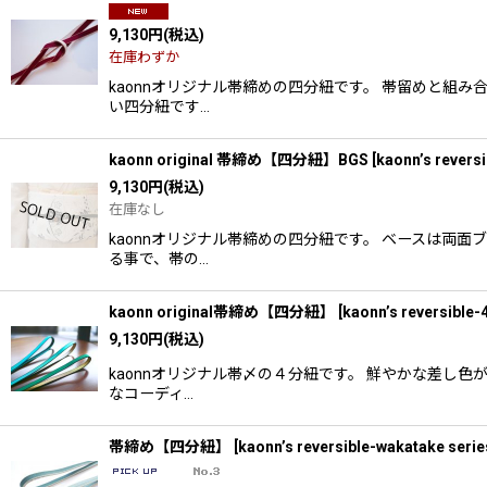
9,130
円
(税込)
在庫わずか
kaonnオリジナル帯締めの四分紐です。 帯留めと
い四分紐です…
kaonn original 帯締め【四分紐】BGS
[
kaonn’s reversi
9,130
円
(税込)
在庫なし
kaonnオリジナル帯締めの四分紐です。 ベースは
る事で、帯の…
kaonn original帯締め【四分紐】
[
kaonn’s reversible-
9,130
円
(税込)
kaonnオリジナル帯〆の４分紐です。 鮮やかな差し
なコーディ…
帯締め【四分紐】
[
kaonn’s reversible-wakatake serie