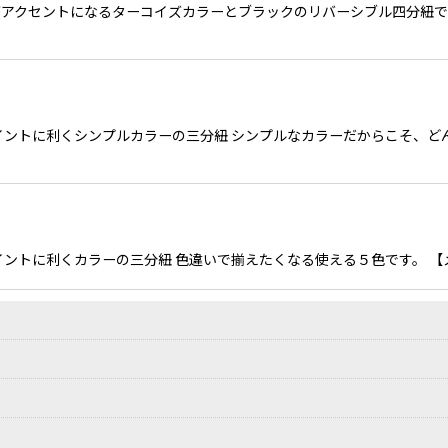
色がアクセントになるターコイズカラーとブラックのリバーシブル四分紐
イントに利くシンプルカラーの三分紐 シンプルなカラーだからこそ、ど
利くカラーの三分紐 色違いで揃えたくなる使える５色です。 【メイン画像】 右