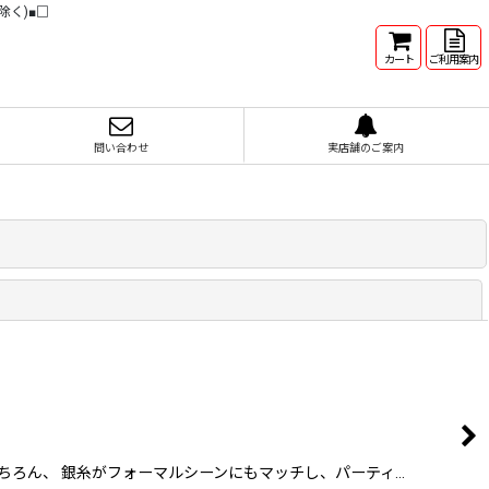
除く)■□
カート
ご利用案内
問い合わせ
実店舗のご案内
閉じる
トはもちろん、 銀糸がフォーマルシーンにもマッチし、パーティ…