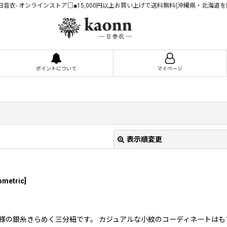
n -日音衣- オンラインストア□■15,000円以上お買い上げで送料無料(沖縄県・北海道を
ポイントについて
マイページ
表示順変更
ometric
]
調に、幾何学模様の銀糸きらめく三分紐です。 カジュアルな小紋のコーディネー
絞り込む