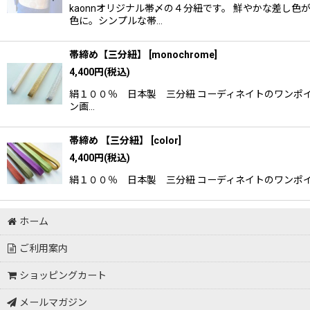
kaonnオリジナル帯〆の４分紐です。 鮮やかな差し
色に。シンプルな帯…
帯締め【三分紐】
[
monochrome
]
4,400
円
(税込)
絹１００％ 日本製 三分紐 コーディネイトのワンポ
ン画…
帯締め 【三分紐】
[
color
]
4,400
円
(税込)
絹１００％ 日本製 三分紐 コーディネイトのワンポイントに
ホーム
ご利用案内
ショッピングカート
メールマガジン