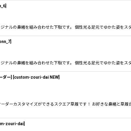
n_6
]
nnオリジナルの鼻緒を組み合わせた下駄です。 個性光る足元でゆかた姿を
onn_7
]
nnオリジナルの鼻緒を組み合わせた下駄です。 個性光る足元でゆかた姿を
オーダー]
[
custom-zouri-dai NEW
]
のオーダーカスタマイズができるスクエア草履です！ お好きな鼻緒と草履台
m-zouri-dai
]