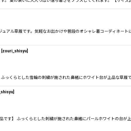
す。 夏の装いに大人っぽい落ち着きをプラスしてくれます。 【サイズ】
カジュアル草履です。気軽なお出かけや普段のオシャレ着コーディネート
皮
[
zouri_shisyu
]
 ふっくらとした雪輪の刺繍が施された鼻緒にホワイト台が上品な草履で
_shisyu
]
品です】 ふっくらとした刺繍が施された鼻緒にパールホワイトの台が上