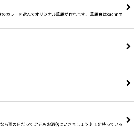
のカラ―を選んでオリジナル草履が作れます。 草履台はkaonnオ
かくなら雨の日だって 足元もお洒落にいきましょう♪ １足持っている