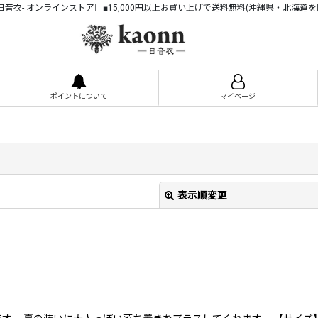
n -日音衣- オンラインストア□■15,000円以上お買い上げで送料無料(沖縄県・北海道を
ポイントについて
マイページ
表示順変更
絞り込む