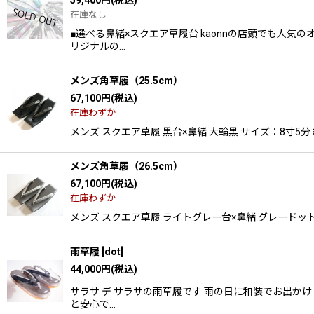
在庫なし
■選べる鼻緒×スクエア草履台 kaonnの店頭でも人気
リジナルの…
メンズ角草履（25.5cm）
67,100
円
(税込)
在庫わずか
メンズ スクエア草履 黒台×鼻緒 大輪黒 サイズ：8寸5分 約2
メンズ角草履（26.5cm）
67,100
円
(税込)
在庫わずか
メンズ スクエア草履 ライトグレー台×鼻緒 グレードット サイ
雨草履
[
dot
]
44,000
円
(税込)
サラサ デ サラサの雨草履です 雨の日に和装でお出かけ
と安心で…