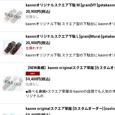
kaonnオリジナルスクエア下駄 M [grain]VY
[
getakaon
20,900
円
(税込)
在庫なし
kaonnオリジナル下駄 スクエア型の下駄台に kao
kaonnオリジナルスクエア下駄 L [grain]Mural
[
getaka
20,900
円
(税込)
在庫わずか
kaonnオリジナル下駄 スクエア型の下駄台に kao
【NEW鼻緒】kaonn originalスクエア草履 [カスタム
59,400
円
(税込)
在庫なし
■選べる鼻緒×スクエア草履台 kaonnの店頭でも人気
リジナルの…
kaonn originalスクエア草履 [カスタムオーダー]
[
custo
59,400
円
(税込)