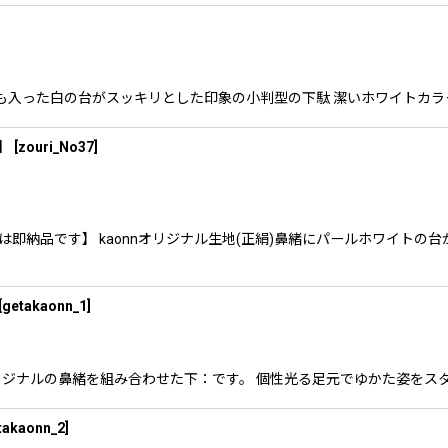
SAITOのロゴも入った白の台がスッキリとした印象の小判型の下駄 潔いホワ
品】
[
zouri_No37
]
は即納品です】 kaonnオリジナル生地(正絹)鼻緒にパールホワイトの
[
getakaonn_1
]
nnオリジナルの鼻緒を組み合わせた下：です。 個性光る足元でゆかた姿を
takaonn_2
]