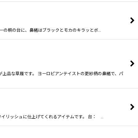
イトカラーの桐の台に、鼻緒はブラックとモカのキラッとボ…
台が上品な草履です。 ヨーロピアンテイストの更紗柄の鼻緒で、パ
スタイリッシュに仕上げてくれるアイテムです。 台： …