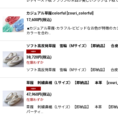
レディース下駄 ブラウンの木目が美しいシックな下駄で
カジュアル草履colorful
[
zouri_colorful
]
17,600
円
(税込)
■カジュアル草履-カラフル-ビビッドなお色が特徴の
カラーを合わ…
ソフト高反発草履 雪輪（Mサイズ）【即納品】 合
38,720
円
(税込)
在庫わずか
ソフト高反発草履 雪輪（Mサイズ）【即納品】 合皮
草履 刺繍鼻緒（Lサイズ）【即納品】 本革
[
zouri
47,960
円
(税込)
在庫わずか
草履 刺繍鼻緒（Lサイズ）【即納品】 本革 【即納
パーティ…