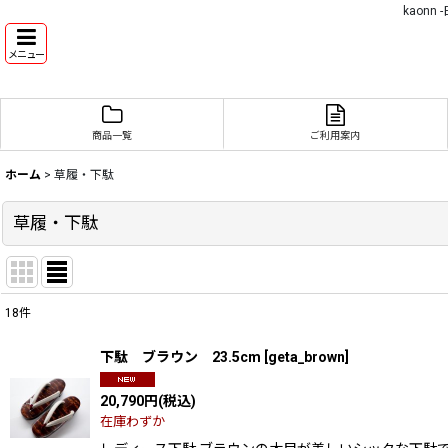
kaon
メニュー
商品一覧
ご利用案内
ホーム
>
草履・下駄
草履・下駄
18
件
表示数
:
下駄 ブラウン 23.5cm
[
geta_brown
]
並び順
:
20,790
円
(税込)
在庫わずか