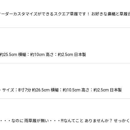
のオーダーカスタマイズができるスクエア草履です！ お好きな鼻緒と草履台
5.5cm 横幅：約10cm 高さ：約2.5cm 日本製
ズ：8寸7分 約26.5cm 横幅：約10.5cm 高さ：約2.5cm 日本製
・・・なのに 雨草履が無い・・・!!!なんてこと ありませんか？ せっ