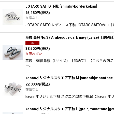
JOTARO SAITO 下駄
[
shiraki×borderkoban
]
15,180
円
(税込)
在庫なし
JOTARO SAITO レディース下駄 JOTARO 
草履 鼻緒No.37 Arabesque dark navy (Lsize)【即納
38,500
円
(税込)
在庫わずか
草履 刺繍鼻緒（Lサイズ）【即納品】 【こちらの商品
ー…
kaonnオリジナルスクエア下駄 M [smooth]monotone
22,000
円
(税込)
在庫なし
kaonnオリジナル下駄 スクエア型の下駄台に kao
kaonnオリジナルスクエア下駄 L [grain]monotone
[
ge