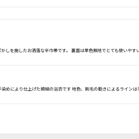
ぼかしを施したお洒落な半巾帯です。 裏面は単色無地でとても使いやす
人が手染めにより仕上げた綿絽の浴衣です 地色、刷毛の動きによるライン