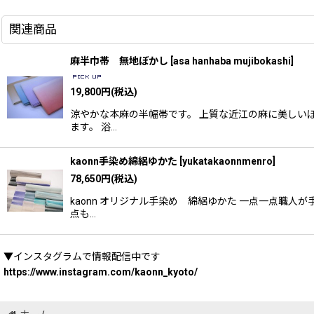
関連商品
麻半巾帯 無地ぼかし
[
asa hanhaba mujibokashi
]
19,800
円
(税込)
涼やかな本麻の半幅帯です。 上質な近江の麻に美しい
ます。 浴…
kaonn手染め綿絽ゆかた
[
yukatakaonnmenro
]
78,650
円
(税込)
kaonn オリジナル手染め 綿絽ゆかた 一点一点職
点も…
▼インスタグラムで情報配信中です
https://www.instagram.com/kaonn_kyoto/