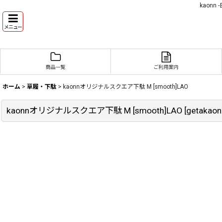
kaon
メニュー
商品一覧
ご利用案内
ホーム
>
草履・下駄
>
kaonnオリジナルスクエア下駄 M [smooth]LAO
kaonnオリジナルスクエア下駄 M [smooth]LAO
[
getakao