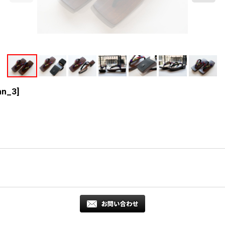
nn_3
]