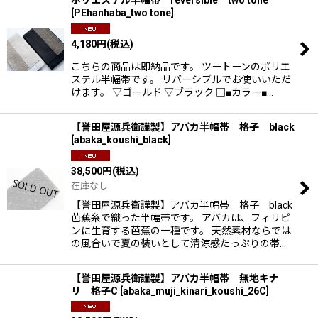
ポリエステル半幅帯 reversible two tone
[
PEhanhaba_two tone
]
4,180
円
(税込)
こちらの商品は即納品です。 ツートーンのポリエ
ステル半幅帯です。 リバーシブルでお使いいただ
けます。 ▽ゴールド ▽ブラック □■カラー■…
【誉田屋源兵衛謹製】アバカ半幅帯 格子 black
[
abaka_koushi_black
]
38,500
円
(税込)
在庫なし
【誉田屋源兵衛謹製】アバカ半幅帯 格子 black
芭蕉糸で織った半幅帯です。 アバカは、フィリピ
ンに生育する芭蕉の一種です。 天然素材ならでは
の風合いで夏の装いとして清涼感たっぷりの帯…
【誉田屋源兵衛謹製】アバカ半幅帯 無地キナ
リ 格子C
[
abaka_muji_kinari_koushi_26C
]