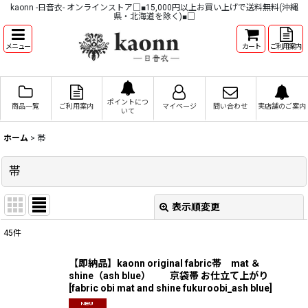
kaonn -日音衣- オンラインストア□■15,000円以上お買い上げで送料無料(沖縄
県・北海道を除く)■□
メニュー
カート
ご利用案内
ポイントにつ
商品一覧
ご利用案内
マイページ
問い合わせ
実店舗のご案内
いて
ホーム
>
帯
帯
表示順変更
閉じる
45
件
サブカテゴリ
:
【即納品】kaonn original fabric帯 mat ＆
shine（ash blue） 京袋帯 お仕立て上がり
表示数
:
[
fabric obi mat and shine fukuroobi_ash blue
]