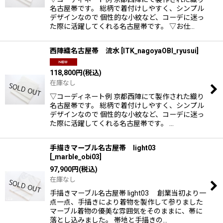
名古屋帯です。 総柄で着付けしやすく、シンプル
デザインなので 個性的な小紋など、コーデに迷っ
た際に活躍してくれる名古屋帯です。 ▽お仕…
西陣織名古屋帯 流水
[
ITK_nagoyaOBI_ryusui
]
118,800
円
(税込)
在庫なし
▽コーディネート例 京都西陣にて製作された織り
名古屋帯です。 総柄で着付けしやすく、シンプル
デザインなので 個性的な小紋など、コーデに迷っ
た際に活躍してくれる名古屋帯です。 …
手描きマーブル名古屋帯 light03
[
_marble_obi03
]
97,900
円
(税込)
在庫なし
手描きマーブル名古屋帯 light03 創業当初より一
点一点、手描きにより着物を製作して参りました
マーブル着物の優美な雰囲気をそのままに、帯に
落とし込みました。 帯地と手描きの…