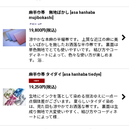
麻半巾帯 無地ぼかし
[
asa hanhaba
mujibokashi
]
19,800
円
(税込)
涼やかな本麻の半幅帯です。 上質な近江の麻に美
しいぼかしを施したお洒落な半巾帯です。 裏面は
単色無地でとても使いやすいです。 結び方やコー
ディネートによって、色々な使い方が楽しめま
す。 浴…
麻半巾帯 タイダイ
[
asa hanhaba tiedye
]
19,250
円
(税込)
生地にインクを落として染める技法ゆえに一点一
点個体差がございます。 夏らしいタイダイ染め
は、見た目も涼やかでお洒落な帯です。 裏面は生
成り無地で大変使いやすく、結び方やコーディネ
ートによって様…