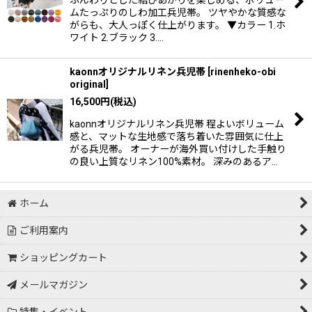
ムたっぷりのしわ加工兵児帯。 ツヤやかな質感な
がらも、大人っぽく仕上がります。 ▼カラー 1.ホ
ワイト 2.ブラック 3.…
kaonnオリジナルリネン兵児帯
[
rinenheko-obi
original
]
16,500
円
(税込)
kaonnオリジナルリネン兵児帯 程よいボリューム
感と、マットな生地感で落ち着いた雰囲気に仕上
がる兵児帯。 オーナーが海外買い付けした手触り
の良い上質なリネン100%素材。 深みのあるア…
ホーム
ご利用案内
ショッピングカート
メールマガジン