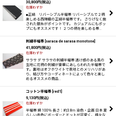
30,800
円
(税込)
在庫わずか
■正絹 リバーシブル半幅帯 リバーシブルで２柄
楽しめる西陣織の正絹半幅帯です。 さりげなく施
された銀糸がポイントです。 カジュアルにもポッ
プにもオススメです！ ２つの柄を楽しめる帯…
刺繍半幅帯
[
saraca de sarasa monotone
]
41,800
円
(税込)
在庫わずか
サラサ デ サラサの刺繍半幅帯 透け感のある黒の
生地に花柄の刺繍が豪華にあしらわれた半幅帯で
す。裏地はオフホワイトで表地とのメリハリがあ
り、結び方やコーディネートによって色々と楽し
めるオススメの商品…
コットン半幅帯
[
red1
]
9,130
円
(税込)
在庫わずか
半幅帯 綿 100％ 長さ：約3.8ｍ 染色・企画 日本 夏
らしい赤色にボーダーとドットが可愛く、様々な