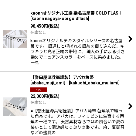
kaonnオリジナル正絹 染名古屋帯 GOLD FLASH
[
kaonn nagoya-obi goldflash
]
98,450
円
(税込)
在庫なし
kaonnオリジナルテキスタイルシリーズの名古屋
帯です。 銀通しと呼ばれる銀糸を織り込んだ、キ
ラキラと光る正絹の帯地に、 職人の手による引き
染めでニュアンスカラーをベースに染めました。
一見…
【誉田屋源兵衛謹製】アバカ角帯
[abaka_muji_ami］
[
kakuobi_abaka_mujiami
]
22,000
円
(税込)
在庫なし
■【誉田屋源兵衛謹製】アバカ角帯 芭蕉糸で織っ
た角帯です。 アバカは、フィリピンに生育する芭
蕉の一種です。 天然素材ならではの風合いで夏の
装いとして清涼感たっぷりの帯です。 麻、夏御召
などの盛夏の…