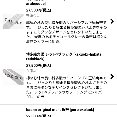
arabesque
]
27,500
円
(税込)
在庫なし
締め心地の良い博多織のリバーシブル正絹角帯で
す。 ぴったりと締まる博多織の心地よさをその
ままにモダンなデザインをセレクトいたしまし
た。 光沢のあるチャコールグレーの角帯は様々な
着物のカラーに馴染…
博多織角帯 レッド×ブラック
[
kakuobi-hakata
red×black
]
27,500
円
(税込)
在庫なし
締め心地の良い博多織のリバーシブル正絹角帯で
す。 ぴったりと締まる博多織の心地よさをその
ままにモダンなデザインをセレクトいたしまし
た。 レッド×ブラックのカラーリングにシルバー
グレーのラ…
kaonn original mens角帯
[
purple×black
]
22,000
円
(税込)