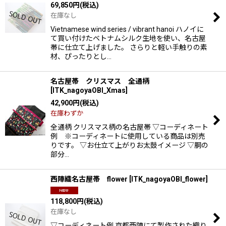
69,850
円
(税込)
在庫なし
Vietnamese wind series / vibrant hanoi ハノイに
て買い付けたベトナムシルク生地を使い、名古屋
帯に仕立て上げました。 さらりと軽い手触りの素
材、ぴったりとし…
名古屋帯 クリスマス 全通柄
[
ITK_nagoyaOBI_Xmas
]
42,900
円
(税込)
在庫わずか
全通柄 クリスマス柄の名古屋帯 ▽コーディネート
例 ※コーディネートに使用している商品は別売
りです。 ▽お仕立て上がりお太鼓イメージ ▽胴の
部分…
西陣織名古屋帯 flower
[
ITK_nagoyaOBI_flower
]
118,800
円
(税込)
在庫なし
▽コーディネート例 京都西陣にて製作された織り