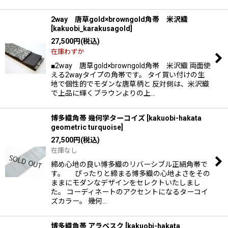
2way 唐草gold×browngold角帯 米沢織
[
kakuobi_karakusagold
]
27,500
円
(税込)
在庫わずか
■2way 唐草gold×browngold角帯 米沢織 両面使
える2wayタイプの角帯です。 タイ買い付けの生
地で個性的でモダンな唐草柄と 反対側は、米沢織
で上品に輝くブラウンよりの上…
博多織角帯 幾何学ターコイズ
[
kakuobi-hakata
geometric turquoise
]
27,500
円
(税込)
在庫なし
締め心地の良い博多織のリバーシブル正絹角帯で
す。 ぴったりと締まる博多織の心地よさをその
ままにモダンなデザインをセレクトいたしまし
た。 コーディネートのアクセントになるターコイ
ズカラー。 幾何…
博多織角帯 アラベスク
[
kakuobi-hakata