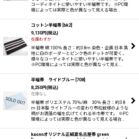
コーディネイトに使いやすい半幅帯です。 ※PC環
境によっては実際と色が異なって見える場合…
コットン半幅帯
[
bk2
]
9,130
円
(税込)
在庫わずか
半幅帯 綿 100％ 長さ：約3.8ｍ 染色・企画 日本 黒
地に白のボーダーとピンク色のドットが可愛く、
様々なコーディネイトに使いやすい半幅帯です。
※PC環境によっては実際と色が異なって見え…
半幅帯 ライドブルー
[
708
]
8,250
円
(税込)
在庫なし
半幅帯 ポリエステル 70％/麻 30％ 長さ：約3.8
ｍ 日本製 ライトブルーの変わり市松紋様のような
柄がお洒落の幅を広げてくれる半巾帯です。 ※PC
環境によっては実際と色が異なって見える場合…
kaonnオリジナル正絹夏名古屋帯 green