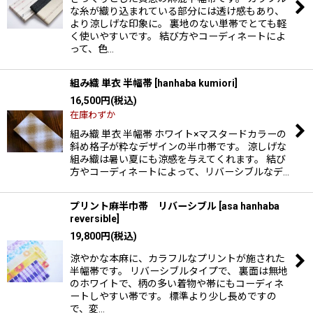
な糸が織り込まれている部分には透け感もあり、
より涼しげな印象に。 裏地のない単帯でとても軽
く使いやすいです。 結び方やコーディネートによ
って、色…
組み織 単衣 半幅帯
[
hanhaba kumiori
]
16,500
円
(税込)
在庫わずか
組み織 単衣 半幅帯 ホワイト×マスタードカラーの
斜め格子が粋なデザインの半巾帯です。 涼しげな
組み織は暑い夏にも涼感を与えてくれます。 結び
方やコーディネートによって、リバーシブルなデ…
プリント麻半巾帯 リバーシブル
[
asa hanhaba
reversible
]
19,800
円
(税込)
涼やかな本麻に、カラフルなプリントが施された
半幅帯です。 リバーシブルタイプで、 裏面は無地
のホワイトで、柄の多い着物や帯にもコーディネ
ートしやすい帯です。 標準より少し長めですの
で、変…