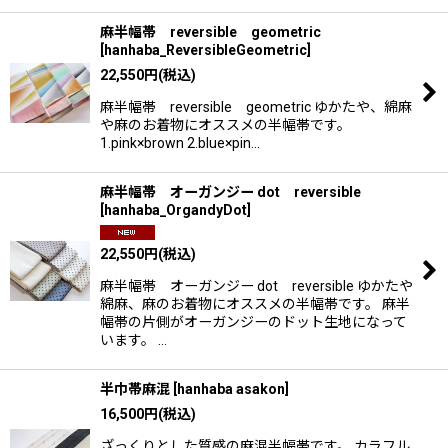
麻半幅帯 reversible geometric
[
hanhaba_ReversibleGeometric
]
22,550
円
(税込)
麻半幅帯 reversible geometric ゆかたや、綿麻
や麻のお着物にオススメの半幅帯です。
1.pink×brown 2.blue×pin…
麻半幅帯 オーガンジー dot reversible
[
hanhaba_OrgandyDot
]
22,550
円
(税込)
麻半幅帯 オーガンジー dot reversible ゆかたや
綿麻、麻のお着物にオススメの半幅帯です。 麻半
幅帯の片側がオーガンジーのドット生地になって
います。 …
半巾帯麻混
[
hanhaba asakon
]
16,500
円
(税込)
ざっくりとした質感の麻混半幅帯です。 カラフル