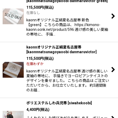
[
kaonnnatsunagoyaoobi danmaruvictor green
]
115,500
円
(税込)
在庫なし
kaonnオリジナル正絹夏名古屋帯 新色
【green】 こちらの商品は、 https://kimono-
kaonn.ocnk.net/product/596 透け感の美しい夏紬
の帯地に、 手描…
kaonnオリジナル正絹夏名古屋帯
[
kaonnnatsunagoyaoobi danmaruvictor
]
115,500
円
(税込)
在庫わずか
kaonnオリジナル正絹夏名古屋帯 透け感の美しい
夏紬の帯地に、 手描きでヨーロピアンテイストの
デザインを乗せました。 こちらの商品は ご注文い
ただいてから、お仕立ていたします。 約3週間後
のお届…
ポリエステルしわ兵児帯
[
siwahekoobi
]
4,400
円
(税込)
ふんわりとした結びあがりを楽しめる、ボリュー