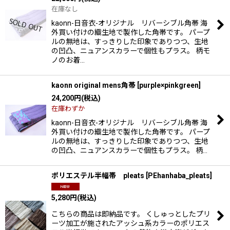
在庫なし
kaonn-日音衣-オリジナル リバーシブル角帯 海
外買い付けの織生地で製作した角帯です。 パープ
ルの無地は、すっきりした印象でありつつ、生地
の凹凸、ニュアンスカラーで個性もプラス。 柄モ
ノのお着…
kaonn original mens角帯
[
purple×pinkgreen
]
24,200
円
(税込)
在庫わずか
kaonn-日音衣-オリジナル リバーシブル角帯 海
外買い付けの織生地で製作した角帯です。 パープ
ルの無地は、すっきりした印象でありつつ、生地
の凹凸、ニュアンスカラーで個性もプラス。 柄…
ポリエステル半幅帯 pleats
[
PEhanhaba_pleats
]
5,280
円
(税込)
こちらの商品は即納品です。 くしゅっとしたプリ
ーツ加工が施されたアッシュ系カラーのポリエス