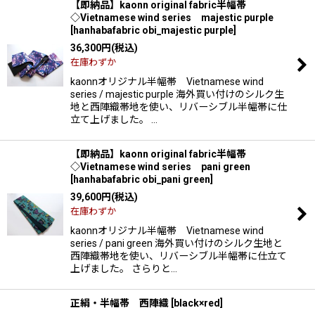
【即納品】kaonn original fabric半幅帯
◇Vietnamese wind series majestic purple
[
hanhabafabric obi_majestic purple
]
36,300
円
(税込)
在庫わずか
kaonnオリジナル半幅帯 Vietnamese wind
series / majestic purple 海外買い付けのシルク生
地と西陣織帯地を使い、リバーシブル半幅帯に仕
立て上げました。 …
【即納品】kaonn original fabric半幅帯
◇Vietnamese wind series pani green
[
hanhabafabric obi_pani green
]
39,600
円
(税込)
在庫わずか
kaonnオリジナル半幅帯 Vietnamese wind
series / pani green 海外買い付けのシルク生地と
西陣織帯地を使い、リバーシブル半幅帯に仕立て
上げました。 さらりと…
正絹・半幅帯 西陣織
[
black×red
]