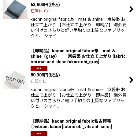
63,800
円
(税込)
並び順
:
在庫わずか
kaonn original fabric帯 mat ＆ shine 京袋帯 お
絞り込む
仕立て上がり 【お仕立て上がり 即納品】 海外買
い付けのさらりと軽い手触りの上質なファブリッ
クと、 シャイ…
【即納品】kaonn original fabric帯 mat ＆
shine（gray） 京袋帯 お仕立て上がり
[
fabric
obi mat and shine fukuroobi_gray
]
80,300
円
(税込)
在庫なし
kaonn original fabric帯 mat ＆ shine 京袋帯 お
仕立て上がり 【お仕立て上がり 即納品】 海外買
い付けのさらりと軽い手触りの上質なファブリッ
クと、 シャイ…
【即納品】kaonn original fabric名古屋帯
◇vibrant hanoi
[
fabric obi_vibrant hanoi
]