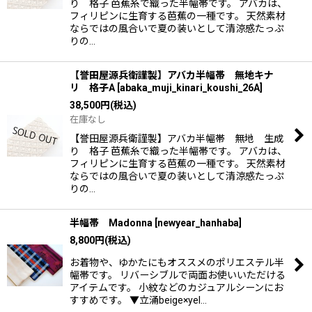
り 格子 芭蕉糸で織った半幅帯です。 アバカは、
フィリピンに生育する芭蕉の一種です。 天然素材
ならではの風合いで夏の装いとして清涼感たっぷ
りの…
【誉田屋源兵衛謹製】アバカ半幅帯 無地キナ
リ 格子A
[
abaka_muji_kinari_koushi_26A
]
38,500
円
(税込)
在庫なし
【誉田屋源兵衛謹製】アバカ半幅帯 無地 生成
り 格子 芭蕉糸で織った半幅帯です。 アバカは、
フィリピンに生育する芭蕉の一種です。 天然素材
ならではの風合いで夏の装いとして清涼感たっぷ
りの…
半幅帯 Madonna
[
newyear_hanhaba
]
8,800
円
(税込)
お着物や、ゆかたにもオススメのポリエステル半
幅帯です。 リバーシブルで両面お使いいただける
アイテムです。 小紋などのカジュアルシーンにお
すすめです。 ▼立涌beige×yel…