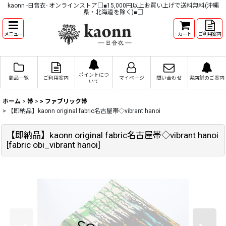
kaonn -日音衣- オンラインストア□■15,000円以上お買い上げで送料無料(沖縄
県・北海道を除く)■□
メニュー
カート
ご利用案内
ポイントにつ
商品一覧
ご利用案内
マイページ
問い合わせ
実店舗のご案内
いて
ホーム
>
帯
>
> ファブリック帯
>
【即納品】kaonn original fabric名古屋帯◇vibrant hanoi
【即納品】kaonn original fabric名古屋帯◇vibrant hanoi
[
fabric obi_vibrant hanoi
]