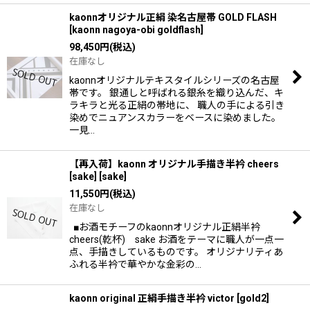
kaonnオリジナル正絹 染名古屋帯 GOLD FLASH
[
kaonn nagoya-obi goldflash
]
98,450
円
(税込)
在庫なし
kaonnオリジナルテキスタイルシリーズの名古屋
帯です。 銀通しと呼ばれる銀糸を織り込んだ、キ
ラキラと光る正絹の帯地に、 職人の手による引き
染めでニュアンスカラーをベースに染めました。
一見…
【再入荷】kaonn オリジナル手描き半衿 cheers
[sake]
[
sake
]
11,550
円
(税込)
在庫なし
■お酒モチーフのkaonnオリジナル正絹半衿
cheers(乾杯) sake お酒をテーマに職人が一点一
点、手描きしているものです。 オリジナリティあ
ふれる半衿で華やかな金彩の…
kaonn original 正絹手描き半衿 victor
[
gold2
]