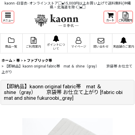
kaonn -日音衣- オンラインストア□■15,000円以上お買い上げで送料無料(沖縄
県・北海道を除く)■□
メニュー
カート
ご利用案内
ポイントにつ
商品一覧
ご利用案内
マイページ
問い合わせ
実店舗のご案内
いて
ホーム
>
帯
>
> ファブリック帯
>
【即納品】kaonn original fabric帯 mat ＆ shine（gray） 京袋帯 お仕立て
上がり
【即納品】kaonn original fabric帯 mat ＆
shine（gray） 京袋帯 お仕立て上がり
[
fabric obi
mat and shine fukuroobi_gray
]