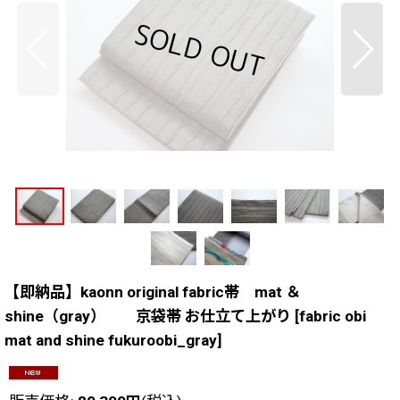
【即納品】kaonn original fabric帯 mat ＆
shine（gray） 京袋帯 お仕立て上がり
[
fabric obi
mat and shine fukuroobi_gray
]