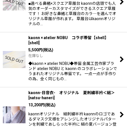
■選べる鼻緒×スクエア草履台 kaonnの店頭でも人
気のオーダーカスタマイズができるスクエア草履
です！ お好きな鼻緒と草履台のカラ―を選んでオ
リジナル草履が作れます。 草履台はkaonnオリジ
ナルの…
kaonn × atelier NOBU コラボ帯留【shell】
[
shell
]
5,500
円
(税込)
在庫なし
◆kaonn × atelier NOBU◆帯留 金属工芸作家ブラ
ンド atelier NOBU と kaonn のコラボレーションで
うまれたオリジナル帯留です。 一点一点が手作り
の為、全く同じもの…
kaonn-日音衣- オリジナル 夏刺繍半衿＜絽＞
[
natsu-haneri
]
13,200
円
(税込)
kaonnオリジナル 絽刺繍半衿 kaonnのロゴであ
るダマスク文様をアレンジしたオリジナルパター
ンを刺繍であしらった半衿に 絽の夏バージョン登