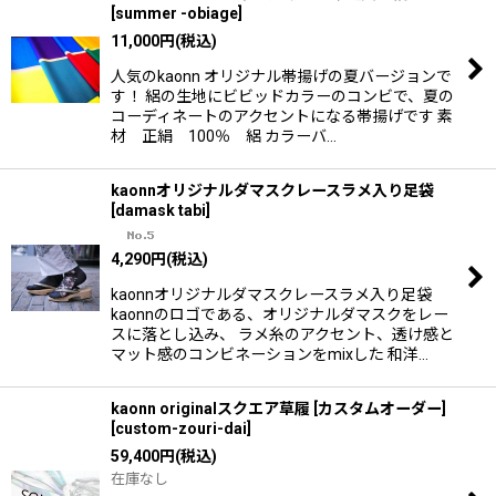
[
summer -obiage
]
11,000
円
(税込)
人気のkaonn オリジナル帯揚げの夏バージョンで
す！ 絽の生地にビビッドカラーのコンビで、夏の
コーディネートのアクセントになる帯揚げです 素
材 正絹 100％ 絽 カラーバ…
kaonnオリジナルダマスクレースラメ入り足袋
[
damask tabi
]
4,290
円
(税込)
kaonnオリジナルダマスクレースラメ入り足袋
kaonnのロゴである、オリジナルダマスクをレー
スに落とし込み、 ラメ糸のアクセント、透け感と
マット感のコンビネーションをmixした 和洋…
kaonn originalスクエア草履 [カスタムオーダー]
[
custom-zouri-dai
]
59,400
円
(税込)
在庫なし