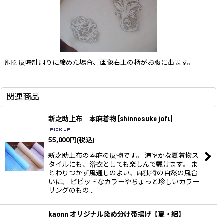
胴を反時計周りに締めた場合、画像右上の柄がお腹に出ます。
関連商品
新之助上布 本麻着物
[
shinnosuke jofu
]
55,000
円
(税込)
新之助上布の本麻の反物です。 涼やかな夏着物ス
タイルにも、浴衣としても楽しんで戴けます。 ま
とわりつかず風通しのよい、麻独特の自然の風合
いに、 ビビッドなカラーやちょっと珍しいカラー
リングのもの…
kaonn オリジナル染め分け帯揚げ【夏・絽】