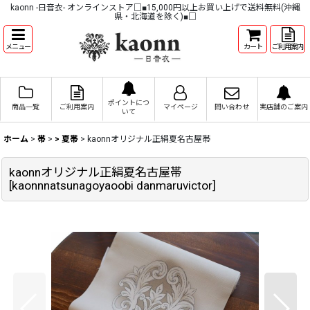
kaonn -日音衣- オンラインストア□■15,000円以上お買い上げで送料無料(沖縄
県・北海道を除く)■□
メニュー
カート
ご利用案内
ポイントにつ
商品一覧
ご利用案内
マイページ
問い合わせ
実店舗のご案内
いて
ホーム
>
帯
>
> 夏帯
>
kaonnオリジナル正絹夏名古屋帯
kaonnオリジナル正絹夏名古屋帯
[
kaonnnatsunagoyaoobi danmaruvictor
]