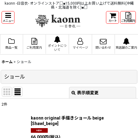
kaonn -日音衣- オンラインストア□■15,000円以上お買い上げで送料無料(沖縄
県・北海道を除く)■□
メニュー
カート
ご利用案内
ポイントにつ
商品一覧
ご利用案内
マイページ
問い合わせ
実店舗のご案内
いて
ホーム
>
ショール
ショール
表示順変更
閉じる
2
件
表示数
:
kaonn original 手描きショール beige
[
Shawl_beige
]
並び順
:
66,000
円
(税込)