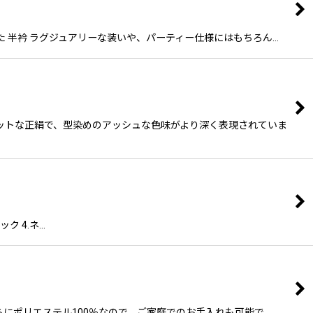
った 半衿 ラグジュアリーな装いや、パーティー仕様にはもちろん…
とマットな正絹で、型染めのアッシュな色味がより深く表現されていま
ク 4.ネ…
、さらにポリエステル100％なので、ご家庭でのお手入れも可能で…