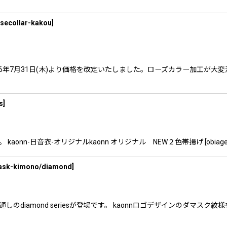
secollar-kakou
]
6年7月31日(木)より価格を改定いたしました。ローズカラー加工が大
s
]
-日音衣-オリジナルkaonn オリジナル NEW２色帯揚げ [obiage bw] h
ask-kimono/diamond
]
しのdiamond seriesが登場です。 kaonnロゴデザインのダマ