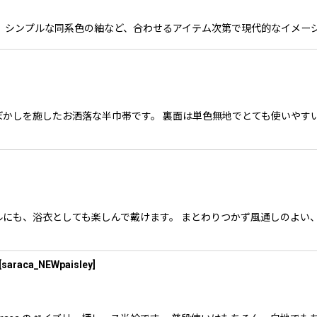
 シンプルな同系色の紬など、合わせるアイテム次第で現代的なイメージにも
ぼかしを施したお洒落な半巾帯です。 裏面は単色無地でとても使いやす
ルにも、浴衣としても楽しんで戴けます。 まとわりつかず風通しのよい
[
saraca_NEWpaisley
]