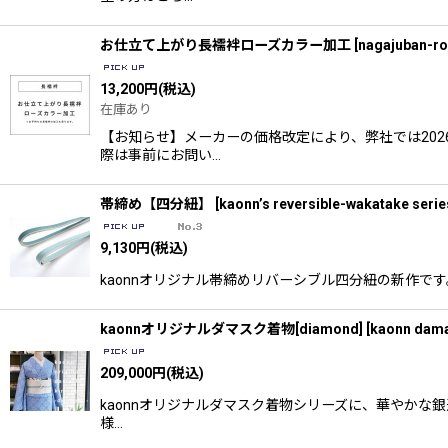
お仕立て上がり長襦袢ローズカラー加工
[
nagajuban-ro
13,200
円
(税込)
在庫あり
【お知らせ】メーカーの価格改定により、弊社では202
際は事前にお問い…
帯締め【四分紐】
[
kaonn’s reversible-wakatake serie
9,130
円
(税込)
kaonnオリジナル帯締めリバーシブル四分紐の新作です。 kaonn
kaonnオリジナルダマスク着物[diamond]
[
kaonn dam
209,000
円
(税込)
kaonnオリジナルダマスク着物シリーズに、華やかな銀通
様…