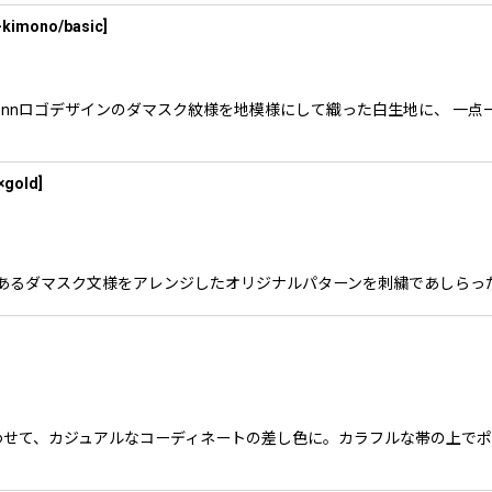
kimono/basic
]
。 kaonnロゴデザインのダマスク紋様を地模様にして織った白生地に、
×gold
]
のロゴであるダマスク文様をアレンジしたオリジナルパターンを刺繍であしら
わせて、カジュアルなコーディネートの差し色に。カラフルな帯の上で