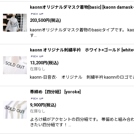
kaonnオリジナルダマスク着物[basic]
[
kaonn damask-
203,500
円
(税込)
kaonnオリジナルダマスク着物のbasicタイプです
す…
kaonn オリジナル刺繍半衿 ホワイト×ゴールド
[
white
13,200
円
(税込)
在庫なし
kaonn-日音衣- オリジナル 刺繍半衿 kaonn
帯締め【四分紐】
[
yoroke
]
9,900
円
(税込)
在庫なし
よろけ縞がアクセントの四分紐です。 帯留めと組み合
きたい四分紐です！ …