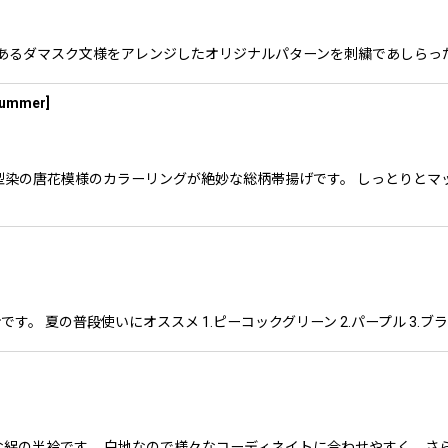
のロゴであるダマスク文様をアレンジしたオリジナルパターンを刺繍であしら
summer
]
ーと、型染の唐花模様のカラーリングが絶妙な総柄帯揚げです。 しっとり
。 夏の普段使いにオススメ 1.ピーコックグリーン 2.パープル 3.ブラッ
刺繍が涼しげな絽の半衿です。 白地なので様々なコーディネイトに合わせやすく