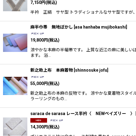
7,150
円
(税込)
半衿 正絹 サヤ型 トラディショナルなサヤ型ですが、
麻半巾帯 無地ぼかし
[
asa hanhaba mujibokashi
]
19,800
円
(税込)
涼やかな本麻の半幅帯です。 上質な近江の麻に美しい
ます。 浴…
新之助上布 本麻着物
[
shinnosuke jofu
]
55,000
円
(税込)
新之助上布の本麻の反物です。 涼やかな夏着物スタイ
ラーリングのもの…
saraca de sarasa レース半衿〈 NEWペイズリー 〉
14,300
円
(税込)