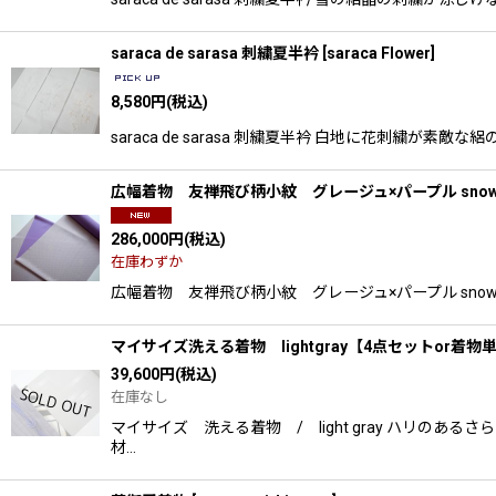
saraca de sarasa 刺繍夏半衿
[
saraca Flower
]
8,580
円
(税込)
saraca de sarasa 刺繍夏半衿 白地に花刺繍
広幅着物 友禅飛び柄小紋 グレージュ×パープル snow c
286,000
円
(税込)
在庫わずか
広幅着物 友禅飛び柄小紋 グレージュ×パープル snow
マイサイズ洗える着物 lightgray【4点セットor着物
39,600
円
(税込)
在庫なし
マイサイズ 洗える着物 / light gray ハリ
材…