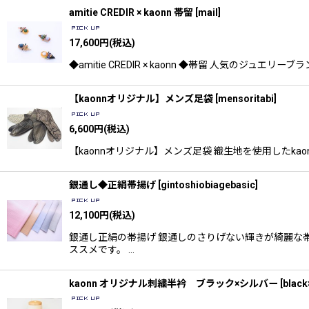
amitie CREDIR × kaonn 帯留
[
mail
]
17,600
円
(税込)
◆amitie CREDIR × kaonn ◆帯留 人気のジュエ
【kaonnオリジナル】メンズ足袋
[
mensoritabi
]
6,600
円
(税込)
【kaonnオリジナル】メンズ足袋 織生地を使用したk
銀通し◆正絹帯揚げ
[
gintoshiobiagebasic
]
12,100
円
(税込)
銀通し正絹の帯揚げ 銀通しのさりげない輝きが綺麗な
ススメです。 …
kaonn オリジナル刺繍半衿 ブラック×シルバー
[
black