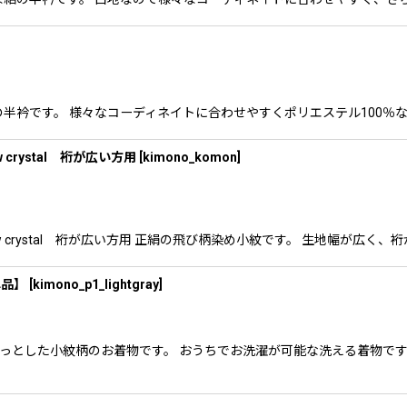
が素敵な絽の半衿です。 様々なコーディネイトに合わせやすくポリエステル10
rystal 裄が広い方用
[
kimono_komon
]
 crystal 裄が広い方用 正絹の飛び柄染め小紋です。 生地幅が広く
単品】
[
kimono_p1_lightgray
]
のあるさらっとした小紋柄のお着物です。 おうちでお洗濯が可能な洗える着物