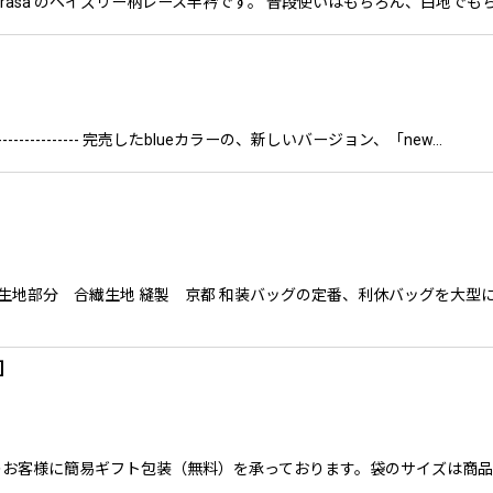
e sarasa のペイズリー柄レース半衿です。 普段使いはもちろん、白
------------------------ 完売したblueカラーの、新しいバージョン、「new…
 生地部分 合繊生地 縫製 京都 和装バッグの定番、利休バッグを大型に
]
希望のお客様に簡易ギフト包装（無料）を承っております。袋のサイズは