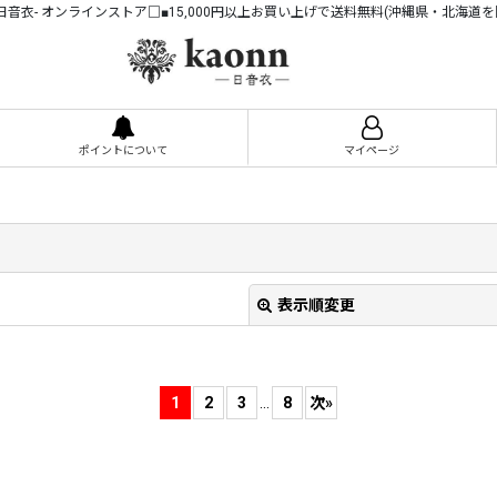
n -日音衣- オンラインストア□■15,000円以上お買い上げで送料無料(沖縄県・北海道を
ポイントについて
マイページ
表示順変更
1
2
3
...
8
次
»
絞り込む