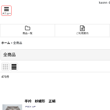
kaon
メニュー
商品一覧
ご利用案内
ホーム
>
全商品
全商品
475
件
表示数
:
並び順
:
半衿 紗綾形 正絹