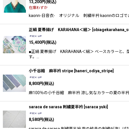
13,200
円
(税込)
在庫わずか
kaonn-日音衣- オリジナル 刺繍半衿 kaonn
正絹 夏帯揚げ KARAHANA＜絽＞
[
obiagekarahana_
15,400
円
(税込)
■正絹 夏帯揚げ KARAHANA＜絽＞ ベースカラ
す。…
小千谷縮 麻半衿 stripe
[
haneri_odiya_stripe
]
8,800
円
(税込)
麻100％の小千谷縮 麻半衿 涼し気なカラーの夏の半衿です
saraca de sarasa 刺繍夏半衿
[
saraca yuki
]
8,580
円
(税込)
saraca de sarasa 刺繍夏半衿 雪の結晶の