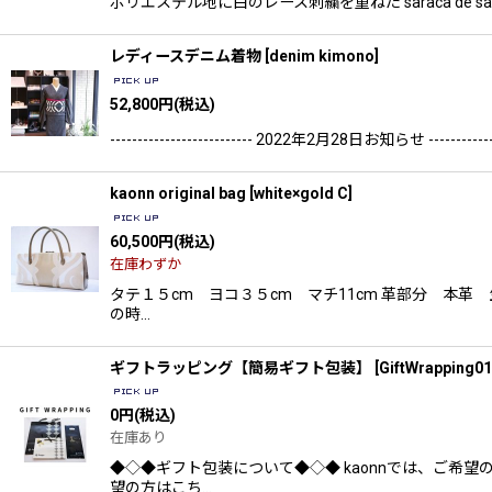
ポリエステル地に白のレース刺繍を重ねた saraca d
レディースデニム着物
[
denim kimono
]
52,800
円
(税込)
-------------------------- 2022年2月28日お知らせ --
kaonn original bag
[
white×gold C
]
60,500
円
(税込)
在庫わずか
タテ１５cm ヨコ３５cm マチ11cm 革部分 本革
の時…
ギフトラッピング【簡易ギフト包装】
[
GiftWrapping01
0
円
(税込)
在庫あり
◆◇◆ギフト包装について◆◇◆ kaonnでは、ご
望の方はこち…