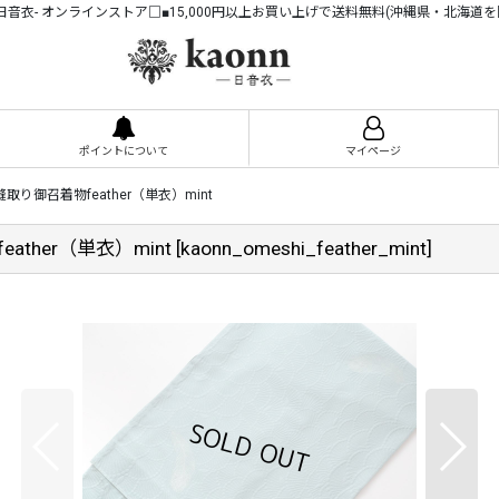
n -日音衣- オンラインストア□■15,000円以上お買い上げで送料無料(沖縄県・北海道を
ポイントについて
マイページ
取り御召着物feather（単衣）mint
ther（単衣）mint
[
kaonn_omeshi_feather_mint
]