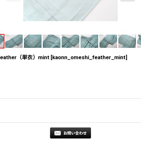
ther（単衣）mint
[
kaonn_omeshi_feather_mint
]