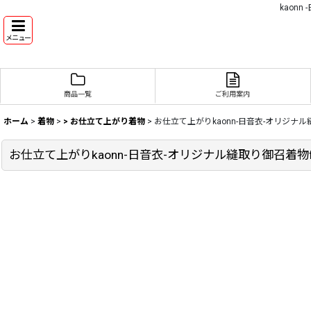
kaon
メニュー
商品一覧
ご利用案内
ホーム
>
着物
>
> お仕立て上がり着物
>
お仕立て上がりkaonn-日音衣-オリジナル縫
お仕立て上がりkaonn-日音衣-オリジナル縫取り御召着物fea