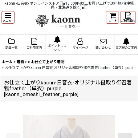
kaonn -日音衣- オンラインストア□■15,000円以上お買い上げで送料無料(沖縄
県・北海道を除く)■□
メニュー
カート
ご利用案内
ポイントにつ
商品一覧
ご利用案内
マイページ
問い合わせ
実店舗のご案内
いて
ホーム
>
着物
>
> お仕立て上がり着物
>
お仕立て上がりkaonn-日音衣-オリジナル縫取り御召着物feather（単衣）purple
お仕立て上がりkaonn-日音衣-オリジナル縫取り御召着
物feather（単衣）purple
[
kaonn_omeshi_feather_purple
]