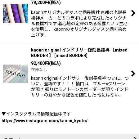
79,200
円
(税込)
kaonnオリジナルダマスク柄長襦袢 京都の老舗長
襦袢メーカーとのコラボにより完成したオリジナ
ル長襦袢です 着心地の定評のある叢雲という生地
を使用し、 kaonnのオリジナルダマスク柄を染め
上げま…
kaonn original インドサリー復刻長襦袢 【mixed
BORDER 】
[
mixed BORDER
]
92,400
円
(税込)
在庫なし
kaonn originalインドサリ―復刻長襦袢 ついに、つ
いに、登場です！！！ 袖口は ブルー×グリーン
が覗き 振りはモノトーンのボーダーが覗く インド
サリ―の鮮やかな配色を復刻した 他にはない…
▼インスタグラムで情報配信中です
https://www.instagram.com/kaonn_kyoto/