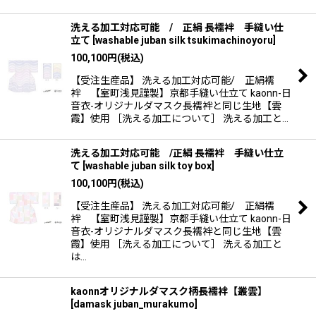
洗える加工対応可能 / 正絹 長襦袢 手縫い仕
立て
[
washable juban silk tsukimachinoyoru
]
100,100
円
(税込)
【受注生産品】 洗える加工対応可能/ 正絹襦
袢 【室町浅見謹製】京都手縫い仕立て kaonn-日
音衣-オリジナルダマスク長襦袢と同じ生地【雲
霞】使用 ［洗える加工について］ 洗える加工と…
洗える加工対応可能 /正絹 長襦袢 手縫い仕立
て
[
washable juban silk toy box
]
100,100
円
(税込)
【受注生産品】 洗える加工対応可能/ 正絹襦
袢 【室町浅見謹製】京都手縫い仕立て kaonn-日
音衣-オリジナルダマスク長襦袢と同じ生地【雲
霞】使用 ［洗える加工について］ 洗える加工と
は…
kaonnオリジナルダマスク柄長襦袢【叢雲】
[
damask juban_murakumo
]