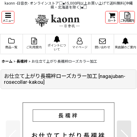
kaonn -日音衣- オンラインストア□■15,000円以上お買い上げで送料無料(沖縄
県・北海道を除く)■□
メニュー
カート
ご利用案内
ポイントにつ
商品一覧
ご利用案内
マイページ
問い合わせ
実店舗のご案内
いて
ホーム
>
長襦袢
>
お仕立て上がり長襦袢ローズカラー加工
お仕立て上がり長襦袢ローズカラー加工
[
nagajuban-
rosecollar-kakou
]