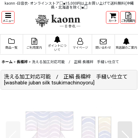
kaonn -日音衣- オンラインストア□■15,000円以上お買い上げで送料無料(沖縄
県・北海道を除く)■□
メニュー
カート
ご利用案内
ポイントにつ
商品一覧
ご利用案内
マイページ
問い合わせ
実店舗のご案内
いて
ホーム
>
長襦袢
>
洗える加工対応可能 / 正絹 長襦袢 手縫い仕立て
洗える加工対応可能 / 正絹 長襦袢 手縫い仕立て
[
washable juban silk tsukimachinoyoru
]