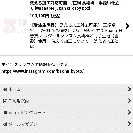
洗える加工対応可能 /正絹 長襦袢 手縫い仕立
て
[
washable juban silk toy box
]
100,100
円
(税込)
【受注生産品】 洗える加工対応可能/ 正絹襦
袢 【室町浅見謹製】京都手縫い仕立て kaonn-日
音衣-オリジナルダマスク長襦袢と同じ生地【雲
霞】使用 ［洗える加工について］ 洗える加工と
は…
▼インスタグラムで情報配信中です
https://www.instagram.com/kaonn_kyoto/
ホーム
ご利用案内
ショッピングカート
メールマガジン