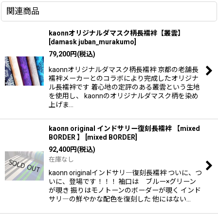
関連商品
kaonnオリジナルダマスク柄長襦袢【叢雲】
[
damask juban_murakumo
]
79,200
円
(税込)
kaonnオリジナルダマスク柄長襦袢 京都の老舗長
襦袢メーカーとのコラボにより完成したオリジナ
ル長襦袢です 着心地の定評のある叢雲という生地
を使用し、 kaonnのオリジナルダマスク柄を染め
上げま…
kaonn original インドサリー復刻長襦袢 【mixed
BORDER 】
[
mixed BORDER
]
92,400
円
(税込)
在庫なし
kaonn originalインドサリ―復刻長襦袢 ついに、つ
いに、登場です！！！ 袖口は ブルー×グリーン
が覗き 振りはモノトーンのボーダーが覗く インド
サリ―の鮮やかな配色を復刻した 他にはない…