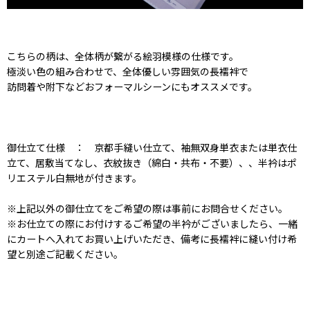
こちらの柄は、全体柄が繋がる絵羽模様の仕様です。
極淡い色の組み合わせで、全体優しい雰囲気の長襦袢で
訪問着や附下などおフォーマルシーンにもオススメです。
御仕立て仕様 ： 京都手縫い仕立て、袖無双身単衣または単衣仕
立て、居敷当てなし、衣紋抜き（綿白・共布・不要）、、半衿はポ
リエステル白無地が付きます。
※上記以外の御仕立てをご希望の際は事前にお問合せください。
※お仕立ての際にお付けするご希望の半衿がございましたら、一緒
にカートへ入れてお買い上げいただき、備考に長襦袢に縫い付け希
望と別途ご記載ください。