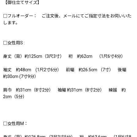
【御仕立てサイズ】
□フルオーダー： ご注文後、メールにてご指定寸法をお伺いいた
します。
□女性用S :
身丈（背）約125cm（3尺3寸） 裄 約62cm （1尺6寸4分）
袖丈 約48cm (1尺2寸6分） 前幅 約26.5cm （7寸） 後幅
約30cm (7寸9分）
肩巾 約31cm（8寸2分） 袖幅 約31cm（8寸2分） 繰越 約
2cm（5分）
□女性用M：
身丈（背）約126.8cm （3尺3寸5分） 裄 約63.6cm （1尺6寸8