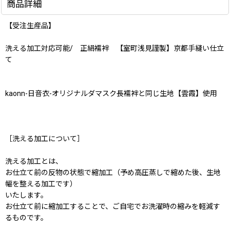
商品詳細
【受注生産品】
洗える加工対応可能/ 正絹襦袢 【室町浅見謹製】京都手縫い仕立
て
kaonn-日音衣-オリジナルダマスク長襦袢と同じ生地【雲霞】使用
［洗える加工について］
洗える加工とは、
お仕立て前の反物の状態で縮加工（予め高圧蒸しで縮めた後、生地
幅を整える加工です）
いたします。
お仕立て前に縮加工することで、ご自宅でお洗濯時の縮みを軽減す
るものです。