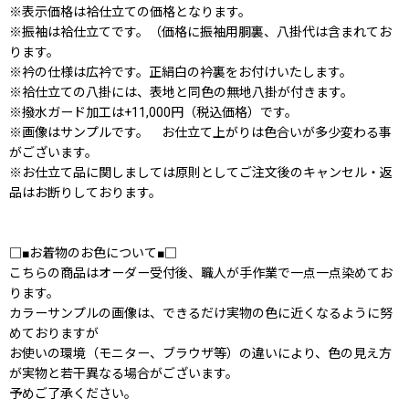
※表示価格は袷仕立ての価格となります。
※振袖は袷仕立てです。（価格に振袖用胴裏、八掛代は含まれてお
ります。
※衿の仕様は広衿です。正絹白の衿裏をお付けいたします。
※袷仕立ての八掛には、表地と同色の無地八掛が付きます。
※撥水ガード加工は+11,000円（税込価格）です。
※画像はサンプルです。 お仕立て上がりは色合いが多少変わる事
がございます。
※お仕立て品に関しましては原則としてご注文後のキャンセル・返
品はお断りしております。
□■お着物のお色について■□
こちらの商品はオーダー受付後、職人が手作業で一点一点染めてお
ります。
カラーサンプルの画像は、できるだけ実物の色に近くなるように努
めておりますが
お使いの環境（モニター、ブラウザ等）の違いにより、色の見え方
が実物と若干異なる場合がございます。
予めご了承ください。