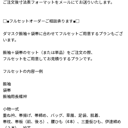
ご注文後寸法表フォーマットをメールにてお送りいたします。
□■フルセットオーダーご相談承ります■□
ダマスク振袖＋袋帯に合わせてフルセットご用意するプランもござ
います。
振袖＋袋帯のセット（または単品）をご注文の際、
フルセットをご用意してお見積りするプランです。
フルセットの内容一例
振袖
袋帯
振袖用長襦袢
小物一式
重ね衿、帯揚げ、帯締め、バッグ、草履、足袋、肌着、
帯枕、帯板（前、後ろ）、腰ひも（4本）、三重仮ひも、伊達締め
（２本）、衿芯