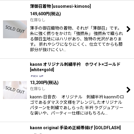
薄御召着物
[
usuomesi-kimono
]
149,600
円
(税込)
在庫なし
薄手の御召織物の着物、それが「薄御召」です。
糸に強く撚りをかけた「強撚糸」 強撚糸で織られ
る御召生地にはハリがあり、独特の光沢がありま
す。 折れやシワになりにくく、仕立ててからも膝
部分が抜けにくい…
kaonn オリジナル刺繍半衿 ホワイト×ゴールド
[
white×gold
]
13,200
円
(税込)
在庫なし
kaonn-日音衣- オリジナル 刺繍半衿 kaonnのロ
ゴであるダマスク文様をアレンジしたオリジナル
パターンを刺繍であしらった 半衿 ラグジュアリー
な装いや、パーティー仕様にはもちろん…
kaonn original 手染め正絹帯揚げ
[
GOLDFLASH
]