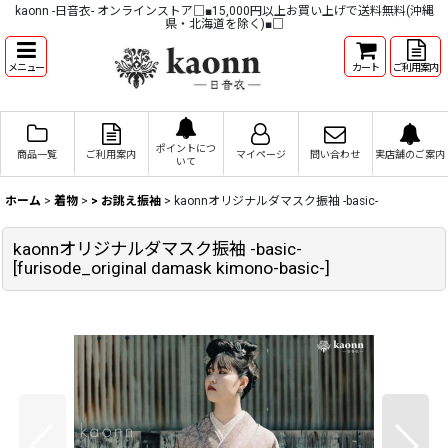
kaonn -日音衣- オンラインストア□■15,000円以上お買い上げで送料無料(沖縄
県・北海道を除く)■□
メニュー
カート
ご利用案内
ポイントにつ
商品一覧
ご利用案内
マイページ
問い合わせ
実店舗のご案内
いて
ホーム
>
着物
>
> お誂え振袖
>
kaonnオリジナルダマスク振袖 -basic-
kaonnオリジナルダマスク振袖 -basic-
[
furisode_original damask kimono-basic-
]