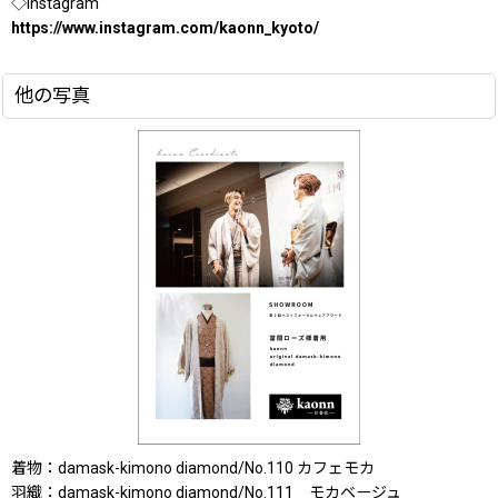
◇Instagram
https://www.instagram.com/kaonn_kyoto/
他の写真
着物：damask-kimono diamond/No.110 カフェモカ
羽織：damask-kimono diamond/No.111 モカベージュ