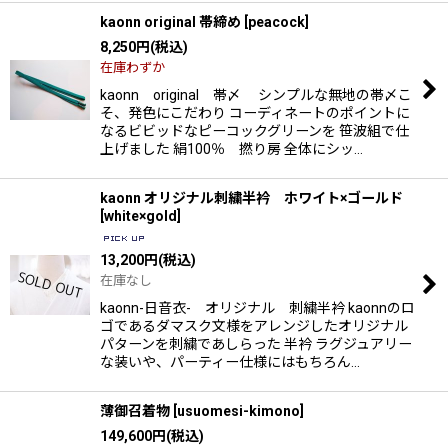
kaonn original 帯締め
[
peacock
]
8,250
円
(税込)
在庫わずか
kaonn original 帯〆 シンプルな無地の帯〆こ
そ、発色にこだわり コーディネートのポイントに
なるビビッドなピーコックグリーンを 笹波組で仕
上げました 絹100％ 撚り房 全体にシッ…
kaonn オリジナル刺繍半衿 ホワイト×ゴールド
[
white×gold
]
13,200
円
(税込)
在庫なし
kaonn-日音衣- オリジナル 刺繍半衿 kaonnのロ
ゴであるダマスク文様をアレンジしたオリジナル
パターンを刺繍であしらった 半衿 ラグジュアリー
な装いや、パーティー仕様にはもちろん…
薄御召着物
[
usuomesi-kimono
]
149,600
円
(税込)