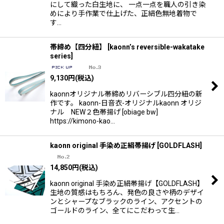
にして織った白生地に、 一点一点を職人の引き染
めにより手作業で仕上げた、正絹色無地着物で
す…
帯締め【四分紐】
[
kaonn’s reversible-wakatake
series
]
9,130
円
(税込)
kaonnオリジナル帯締めリバーシブル四分紐の新
作です。 kaonn-日音衣-オリジナルkaonn オリジ
ナル NEW２色帯揚げ [obiage bw]
https://kimono-kao…
kaonn original 手染め正絹帯揚げ
[
GOLDFLASH
]
14,850
円
(税込)
kaonn original 手染め正絹帯揚げ【GOLDFLASH】
生地の質感はもちろん、発色の良さや柄のデザイ
ンとシャープなブラックのライン、アクセントの
ゴールドのライン、全てにこだわって生…