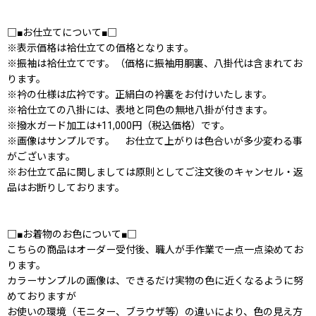
□■お仕立てについて■□
※表示価格は袷仕立ての価格となります。
※振袖は袷仕立てです。（価格に振袖用胴裏、八掛代は含まれてお
ります。
※衿の仕様は広衿です。正絹白の衿裏をお付けいたします。
※袷仕立ての八掛には、表地と同色の無地八掛が付きます。
※撥水ガード加工は+11,000円（税込価格）です。
※画像はサンプルです。 お仕立て上がりは色合いが多少変わる事
がございます。
※お仕立て品に関しましては原則としてご注文後のキャンセル・返
品はお断りしております。
□■お着物のお色について■□
こちらの商品はオーダー受付後、職人が手作業で一点一点染めてお
ります。
カラーサンプルの画像は、できるだけ実物の色に近くなるように努
めておりますが
お使いの環境（モニター、ブラウザ等）の違いにより、色の見え方