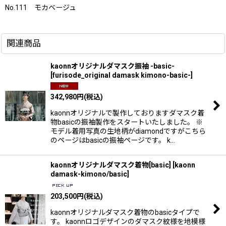
No.111 モカベージュ
関連商品
kaonnオリジナルダマスク振袖 -basic-
[
furisode_original damask kimono-basic-
]
342,980
円
(税込)
kaonnオリジナルで製作しておりますダマスク着
物basicの振袖製作をスタートいたしました。 ※
モデル着用写真の生地柄がdiamondですがこちら
のページはbasicの振袖ページです。 k…
kaonnオリジナルダマスク着物[basic]
[
kaonn
damask-kimono/basic
]
203,500
円
(税込)
kaonnオリジナルダマスク着物のbasicタイプで
す。 kaonnロゴデザインのダマスク紋様を地模様