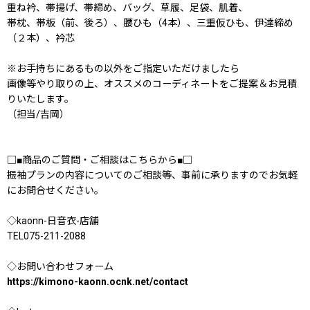
重ね衿、帯揚げ、帯締め、バッグ、草履、足袋、肌着、
帯枕、帯板（前、後ろ）、腰ひも（4本）、三重仮ひも、伊達締め
（２本）、衿芯
※お手持ちにあるもの以外をご指定いただけましたら
画像等やり取りの上、オススメのコーディネートをご提案＆お見積
りいたします。
（担当/吉岡）
□■商品のご質問・ご相談はこちらから■□
振袖プランの内容についてのご相談等、事前に承りますのでお気軽
にお問合せください。
◇kaonn-日音衣-店舗
TEL075-211-2088
◇お問い合わせフォーム
https://kimono-kaonn.ocnk.net/contact