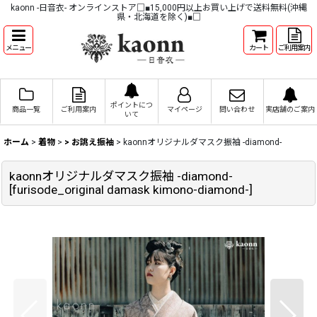
kaonn -日音衣- オンラインストア□■15,000円以上お買い上げで送料無料(沖縄
県・北海道を除く)■□
メニュー
カート
ご利用案内
ポイントにつ
商品一覧
ご利用案内
マイページ
問い合わせ
実店舗のご案内
いて
ホーム
>
着物
>
> お誂え振袖
>
kaonnオリジナルダマスク振袖 -diamond-
kaonnオリジナルダマスク振袖 -diamond-
[
furisode_original damask kimono-diamond-
]