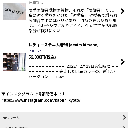
在庫なし
薄手の御召織物の着物、それが「薄御召」です。
糸に強く撚りをかけた「強撚糸」 強撚糸で織られ
る御召生地にはハリがあり、独特の光沢がありま
す。 折れやシワになりにくく、仕立ててからも膝
部分が抜けにくい…
レディースデニム着物
[
denim kimono
]
52,800
円
(税込)
-------------------------- 2022年2月28日お知らせ -----
--------------------- 完売したblueカラーの、新しい
バージョン、「new…
▼インスタグラムで情報配信中です
https://www.instagram.com/kaonn_kyoto/
ホーム