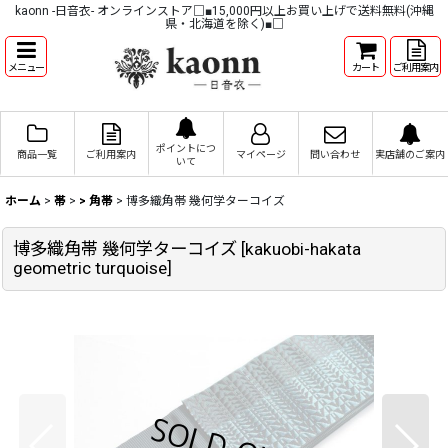
kaonn -日音衣- オンラインストア□■15,000円以上お買い上げで送料無料(沖縄
県・北海道を除く)■□
メニュー
カート
ご利用案内
ポイントにつ
商品一覧
ご利用案内
マイページ
問い合わせ
実店舗のご案内
いて
ホーム
>
帯
>
> 角帯
>
博多織角帯 幾何学ターコイズ
博多織角帯 幾何学ターコイズ
[
kakuobi-hakata
geometric turquoise
]