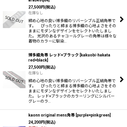
arabesque
]
27,500
円
(税込)
在庫なし
締め心地の良い博多織のリバーシブル正絹角帯で
す。 ぴったりと締まる博多織の心地よさをその
ままにモダンなデザインをセレクトいたしまし
た。 光沢のあるチャコールグレーの角帯は様々な
着物のカラーに馴染…
博多織角帯 レッド×ブラック
[
kakuobi-hakata
red×black
]
27,500
円
(税込)
在庫なし
締め心地の良い博多織のリバーシブル正絹角帯で
す。 ぴったりと締まる博多織の心地よさをその
ままにモダンなデザインをセレクトいたしまし
た。 レッド×ブラックのカラーリングにシルバー
グレーのラ…
kaonn original mens角帯
[
purple×pinkgreen
]
24,200
円
(税込)