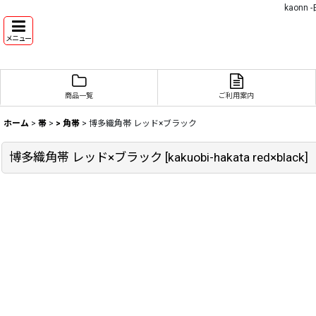
kaon
メニュー
商品一覧
ご利用案内
ホーム
>
帯
>
> 角帯
>
博多織角帯 レッド×ブラック
博多織角帯 レッド×ブラック
[
kakuobi-hakata red×black
]