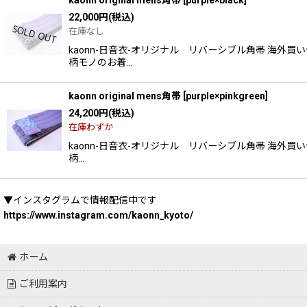
22,000
円
(税込)
在庫なし
kaonn-日音衣-オリジナル リバーシブル角帯 海
柄モノのお着…
kaonn original mens角帯
[
purple×pinkgreen
]
24,200
円
(税込)
在庫わずか
kaonn-日音衣-オリジナル リバーシブル角帯 海
柄…
▼インスタグラムで情報配信中です
https://www.instagram.com/kaonn_kyoto/
ホーム
ご利用案内