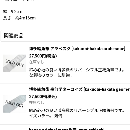
幅：9.2cm
長さ：約4m16cm
関連商品
博多織角帯 アラベスク
[
kakuobi-hakata arabesque
]
27,500
円
(税込)
在庫なし
締め心地の良い博多織のリバーシブル正絹角帯です。 
な着物のカラーに馴染…
博多織角帯 幾何学ターコイズ
[
kakuobi-hakata geomet
27,500
円
(税込)
在庫なし
締め心地の良い博多織のリバーシブル正絹角帯です。 
イズカラー。 幾何…
kaonn original mens角帯
[
purple×black
]