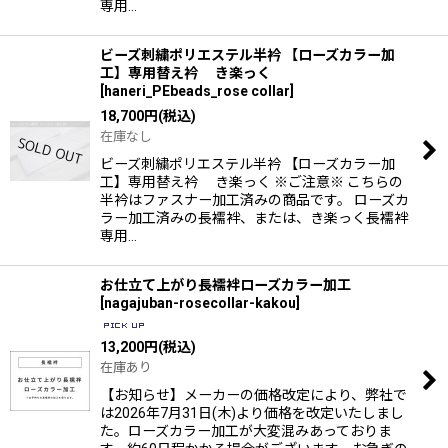
専用…
ビーズ刺繍ポリエステル半衿 【ローズカラー加
工】専用替え衿 き楽っく
[
haneri_PEbeads_rose collar
]
18,700
円
(税込)
在庫なし
ビーズ刺繍ポリエステル半衿 【ローズカラー加
工】専用替え衿 き楽っく ※ご注意※ こちらの
半衿はファスナー加工済みの商品です。 ローズカ
ラー加工済みの長襦袢、または、き楽っく長襦袢
専用…
お仕立て上がり長襦袢ローズカラー加工
[
nagajuban-rosecollar-kakou
]
13,200
円
(税込)
在庫あり
【お知らせ】メーカーの価格改定により、弊社で
は2026年7月31日(木)より価格を改定いたしまし
た。ローズカラー加工が大変混みあっておりま