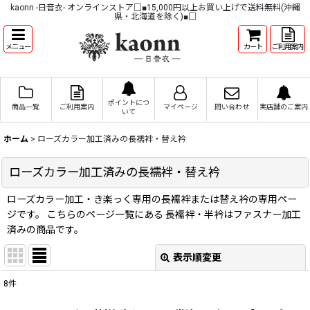
kaonn -日音衣- オンラインストア□■15,000円以上お買い上げで送料無料(沖縄
県・北海道を除く)■□
メニュー
カート
ご利用案内
ポイントにつ
商品一覧
ご利用案内
マイページ
問い合わせ
実店舗のご案内
いて
ホーム
>
ローズカラー加工済みの長襦袢・替え衿
ローズカラー加工済みの長襦袢・替え衿
ローズカラー加工・き楽っく専用の長襦袢または替え衿の専用ペー
ジです。 こちらのページ一覧にある 長襦袢・半衿はファスナー加工
済みの商品です。
表示順変更
閉じる
8
件
表示数
: