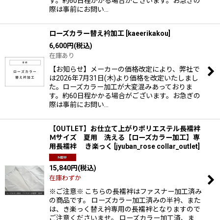
す。約60日程かかる場合がございます。お急ぎの
際は事前にお問い…
ローズカラー替え衿加工
[
kaeerikakou
]
6,600
円
(税込)
在庫あり
【お知らせ】メーカーの価格改定により、弊社で
は2026年7月31日(木)より価格を改定いたしまし
た。ローズカラー加工が大変混みあっておりま
す。約60日程かかる場合がございます。お急ぎの
際は事前にお問い…
【OUTLET】お仕立て上がりポリエステル長襦袢
Ｍサイズ 夏用 洗える【ローズカラー加工】専
用長襦袢 き楽っく
[
jyuban_rose collar_outlet
]
15,840
円
(税込)
在庫わずか
※ご注意※ こちらの長襦袢はファスナー加工済み
の商品です。 ローズカラー加工済みの半衿、また
は、き楽っく替え衿専用の長襦袢となりますので
ご注意くださいませ。 ローズカラー加工済、ま