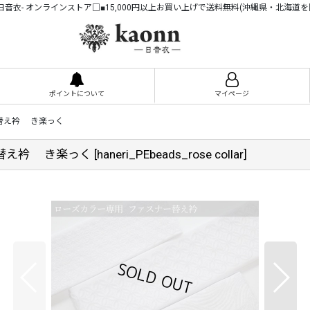
n -日音衣- オンラインストア□■15,000円以上お買い上げで送料無料(沖縄県・北海道を
ポイントについて
マイページ
替え衿 き楽っく
替え衿 き楽っく
[
haneri_PEbeads_rose collar
]