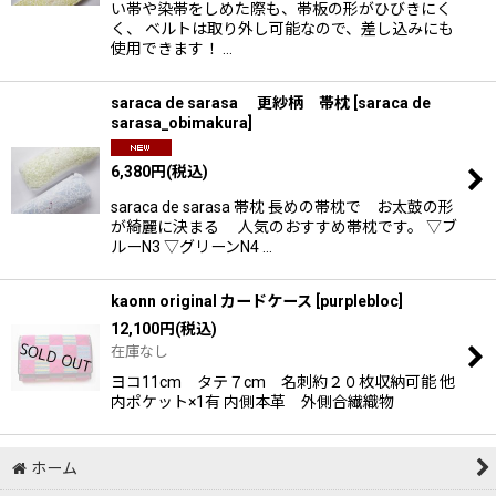
い帯や染帯をしめた際も、帯板の形がひびきにく
く、 ベルトは取り外し可能なので、差し込みにも
使用できます！ …
saraca de sarasa 更紗柄 帯枕
[
saraca de
sarasa_obimakura
]
6,380
円
(税込)
saraca de sarasa 帯枕 長めの帯枕で お太鼓の形
が綺麗に決まる 人気のおすすめ帯枕です。 ▽ブ
ルーN3 ▽グリーンN4 …
kaonn original カードケース
[
purplebloc
]
12,100
円
(税込)
在庫なし
ヨコ11cm タテ７cm 名刺約２０枚収納可能 他
内ポケット×1有 内側本革 外側合繊織物
ホーム