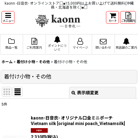
kaonn -日音衣- オンラインストア□■15,000円以上お買い上げで送料無料(沖縄
県・北海道を除く)■□
メニュー
カート
ご利用案内
ポイントにつ
商品一覧
ご利用案内
マイページ
問い合わせ
実店舗のご案内
いて
ホーム
>
着付け小物・その他
>
着付け小物・その他
着付け小物・その他
表示順変更
閉じる
5
件
表示数
:
kaonn-日音衣- オリジナル口金ミニポーチ
Vietnam silk
[
original mini poach_Vietnamsilk
]
並び順
:
2,310
円
(税込)