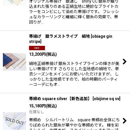
オリジナル帯揚げ 銀通し shiny CC 銀糸が織り
込まれた張りのある正絹生地に絶妙なブライトカ
ラーをコンビにして染めた帯揚げです。 フレッシ
ュなカラーリングと繊細に輝く銀糸の効果で、帯
回りが…
帯揚げ 銀ラメストライプ 絹地
[
obiage gin
stripe
]
13,200
円
(税込)
絹地正絹帯揚げ 銀糸ストライプラインの輝きが美
しい帯揚げです さらりとした生地感の絹地で、単
衣シーズンをメインにお使いいただけますが、 し
っかりした生地感ですので、袷の時期のパーティ
ーコーデにもオ…
帯締め square silver【新色追加】
[
obijime sq sv
]
15,180
円
(税込)
在庫なし
帯締め シルバートリム square 帯締め全体にち
りばめられた銀糸が華やかな帯締めです。 縁を彩