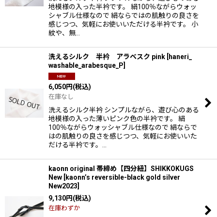
地模様の入った半衿です。 絹100％ながらウォッ
シャブル仕様なので 絹ならではの肌触りの良さを
感じつつ、気軽にお使いいただける半衿です。 小
紋や、無…
洗えるシルク 半衿 アラベスク pink
[
haneri_
washable_arabesque_P
]
6,050
円
(税込)
在庫なし
洗えるシルク半衿 シンプルながら、遊び心のある
地模様の入った薄いピンク色の半衿です。 絹
100％ながらウォッシャブル仕様なので 絹ならで
はの肌触りの良さを感じつつ、気軽にお使いいた
だける半衿です。…
kaonn original 帯締め【四分紐】SHIKKOKUGS
New
[
kaonn’s reversible-black gold silver
New2023
]
9,130
円
(税込)
在庫わずか