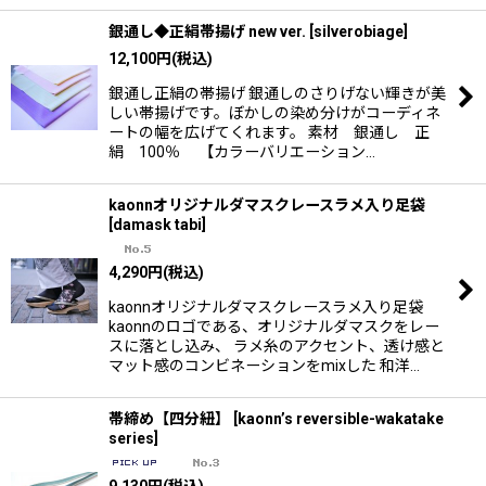
銀通し◆正絹帯揚げ new ver.
[
silverobiage
]
12,100
円
(税込)
銀通し正絹の帯揚げ 銀通しのさりげない輝きが美
しい帯揚げです。ぼかしの染め分けがコーディネ
ートの幅を広げてくれます。 素材 銀通し 正
絹 100％ 【カラーバリエーション…
kaonnオリジナルダマスクレースラメ入り足袋
[
damask tabi
]
4,290
円
(税込)
kaonnオリジナルダマスクレースラメ入り足袋
kaonnのロゴである、オリジナルダマスクをレー
スに落とし込み、 ラメ糸のアクセント、透け感と
マット感のコンビネーションをmixした 和洋…
帯締め【四分紐】
[
kaonn’s reversible-wakatake
series
]
9,130
円
(税込)