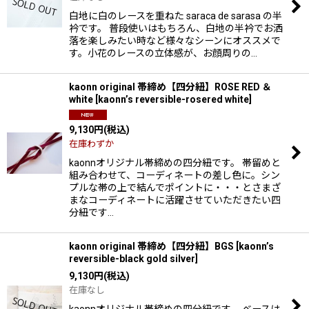
白地に白のレースを重ねた saraca de sarasa の半
衿です。 普段使いはもちろん、白地の半衿でお洒
落を楽しみたい時など様々なシーンにオススメで
す。小花のレースの立体感が、お顔周りの…
kaonn original 帯締め【四分紐】ROSE RED ＆
white
[
kaonn’s reversible-rosered white
]
9,130
円
(税込)
在庫わずか
kaonnオリジナル帯締めの四分紐です。 帯留めと
組み合わせて、コーディネートの差し色に。シン
プルな帯の上で結んでポイントに・・・とさまざ
まなコーディネートに活躍させていただきたい四
分紐です…
kaonn original 帯締め【四分紐】BGS
[
kaonn’s
reversible-black gold silver
]
9,130
円
(税込)
在庫なし