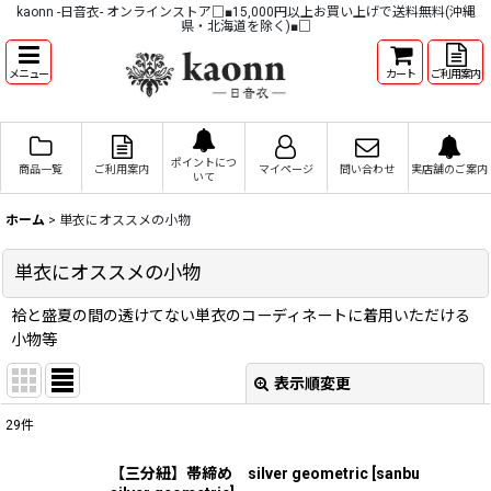
kaonn -日音衣- オンラインストア□■15,000円以上お買い上げで送料無料(沖縄
県・北海道を除く)■□
メニュー
カート
ご利用案内
ポイントにつ
商品一覧
ご利用案内
マイページ
問い合わせ
実店舗のご案内
いて
ホーム
>
単衣にオススメの小物
単衣にオススメの小物
袷と盛夏の間の透けてない単衣のコーディネートに着用いただける
小物等
表示順変更
閉じる
29
件
表示数
:
【三分紐】帯締め silver geometric
[
sanbu