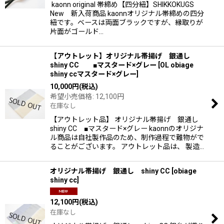
kaonn original 帯締め【四分紐】SHIKKOKUGS
New 新入荷商品 kaonnオリジナル帯締めの四分
紐です。ベースは両面ブラックですが、縁取りが
片面がゴールド…
【アウトレット】オリジナル帯揚げ 銀通し
shiny CC ■マスタード×グレー
[
OL obiage
shiny ccマスタード×グレー
]
10,000
円
(税込)
希望小売価格
:
12,100
円
在庫なし
【アウトレット品】 オリジナル帯揚げ 銀通し
shiny CC ■マスタード×グレー kaonnのオリジナ
ル商品は自社製作品のため、制作過程で難物がで
ることがございます。 アウトレット品は、 製造…
オリジナル帯揚げ 銀通し shiny CC
[
obiage
shiny cc
]
12,100
円
(税込)
在庫なし