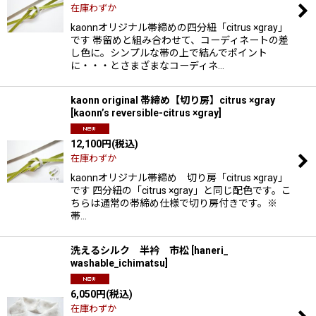
在庫わずか
kaonnオリジナル帯締めの四分紐「citrus ×gray」
です 帯留めと組み合わせて、コーディネートの差
し色に。シンプルな帯の上で結んでポイント
に・・・とさまざまなコーディネ…
kaonn original 帯締め【切り房】citrus ×gray
[
kaonn’s reversible-citrus ×gray
]
12,100
円
(税込)
在庫わずか
kaonnオリジナル帯締め 切り房「citrus ×gray」
です 四分紐の「citrus ×gray」と同じ配色です。こ
ちらは通常の帯締め仕様で切り房付きです。※
帯…
洗えるシルク 半衿 市松
[
haneri_
washable_ichimatsu
]
6,050
円
(税込)
在庫わずか