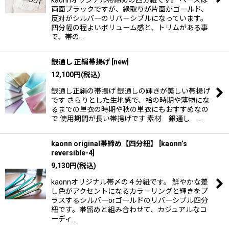
kaonnオリジナル帯締めの四分紐です。 ベースは
両面ブラックですが、縁取りが片面がゴールド、
反対がシルバーのリバーシブルになっています。
四分幅の程よいボリューム感と、トリムがある事
で、帯の…
銀通し 正絹帯揚げ
[
new
]
12,100
円
(税込)
銀通し正絹の帯揚げ 銀通しの輝きが美しい帯揚げ
です さらりとした生地感で、袷の時期や薄物にな
るまでの単衣の時期や秋の単衣にもおすすめなの
で 使用期間が長い帯揚げです 素材 銀通し …
kaonn original帯締め【四分紐】
[
kaonn’s
reversible-4
]
9,130
円
(税込)
kaonnオリジナル帯〆の４分紐です。 鮮やかな差
し色がアクセントになるカラーリングと輝きをプ
ラスするシルバーorゴールドのリバーシブル四分
紐です。帯留めと組み合わせて、カジュアルなコ
ーディ…