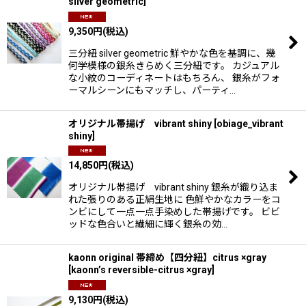
silver geometric
]
並び順
:
9,350
円
(税込)
絞り込む
三分紐 silver geometric 鮮やかな色を基調に、幾
何学模様の銀糸きらめく三分紐です。 カジュアル
な小紋のコーディネートはもちろん、 銀糸がフォ
ーマルシーンにもマッチし、パーティ…
オリジナル帯揚げ vibrant shiny
[
obiage_vibrant
shiny
]
14,850
円
(税込)
オリジナル帯揚げ vibrant shiny 銀糸が織り込ま
れた張りのある正絹生地に 色鮮やかなカラーをコ
ンビにして一点一点手染めした帯揚げです。 ビビ
ッドな色合いと繊細に輝く銀糸の効…
kaonn original 帯締め【四分紐】citrus ×gray
[
kaonn’s reversible-citrus ×gray
]
9,130
円
(税込)