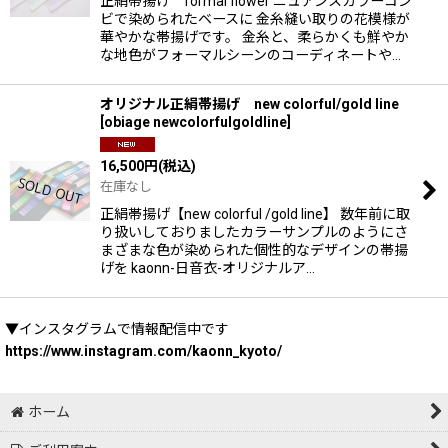
正絹帯揚げ formal flower ニュアンスカラーコン
ビで染められたベースに 金糸縫い取りの花模様が
華やかな帯揚げです。 金糸と、柔らかくも鮮やか
な地色がフォーマルシーンのコーディネートや…
オリジナル正絹帯揚げ new colorful/gold line
[
obiage newcolorfulgoldline
]
16,500
円
(税込)
在庫なし
正絹帯揚げ【new colorful /gold line】 数年前に取
り扱いしておりましたカラーサンプルのようにさ
まざまな色が染められた個性的なデザインの帯揚
げを kaonn-日音衣-オリジナルア…
▼インスタグラムで情報配信中です
https://www.instagram.com/kaonn_kyoto/
ホーム