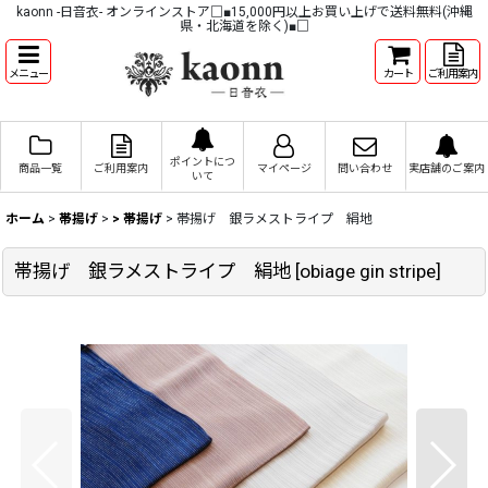
kaonn -日音衣- オンラインストア□■15,000円以上お買い上げで送料無料(沖縄
県・北海道を除く)■□
メニュー
カート
ご利用案内
ポイントにつ
商品一覧
ご利用案内
マイページ
問い合わせ
実店舗のご案内
いて
ホーム
>
帯揚げ
>
> 帯揚げ
>
帯揚げ 銀ラメストライプ 絹地
帯揚げ 銀ラメストライプ 絹地
[
obiage gin stripe
]