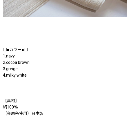
□■カラー■□
1.navy
2.cocoa brown
3.greige
4.milky white
【素材】
絹100％
（金属糸使用）日本製