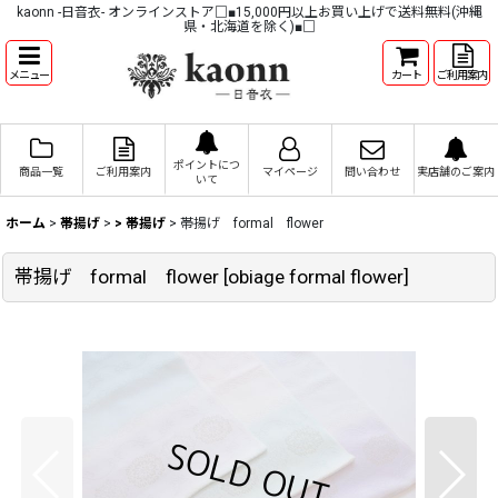
kaonn -日音衣- オンラインストア□■15,000円以上お買い上げで送料無料(沖縄
県・北海道を除く)■□
メニュー
カート
ご利用案内
ポイントにつ
商品一覧
ご利用案内
マイページ
問い合わせ
実店舗のご案内
いて
ホーム
>
帯揚げ
>
> 帯揚げ
>
帯揚げ formal flower
帯揚げ formal flower
[
obiage formal flower
]