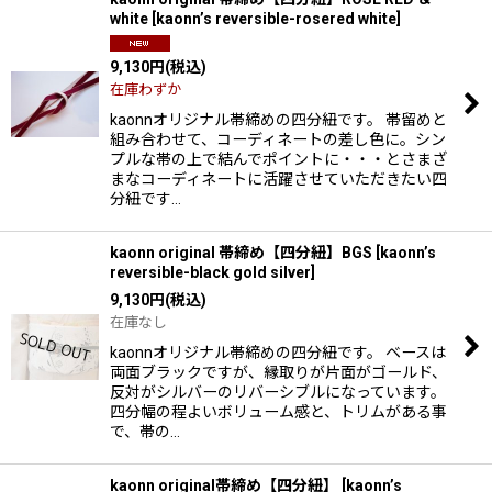
white
[
kaonn’s reversible-rosered white
]
9,130
円
(税込)
在庫わずか
kaonnオリジナル帯締めの四分紐です。 帯留めと
組み合わせて、コーディネートの差し色に。シン
プルな帯の上で結んでポイントに・・・とさまざ
まなコーディネートに活躍させていただきたい四
分紐です…
kaonn original 帯締め【四分紐】BGS
[
kaonn’s
reversible-black gold silver
]
9,130
円
(税込)
在庫なし
kaonnオリジナル帯締めの四分紐です。 ベースは
両面ブラックですが、縁取りが片面がゴールド、
反対がシルバーのリバーシブルになっています。
四分幅の程よいボリューム感と、トリムがある事
で、帯の…
kaonn original帯締め【四分紐】
[
kaonn’s