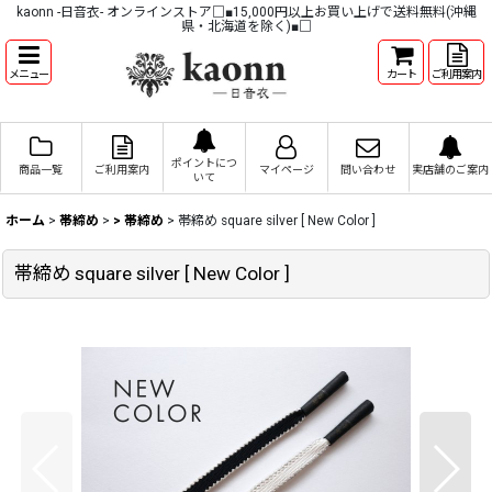
kaonn -日音衣- オンラインストア□■15,000円以上お買い上げで送料無料(沖縄
県・北海道を除く)■□
メニュー
カート
ご利用案内
ポイントにつ
商品一覧
ご利用案内
マイページ
問い合わせ
実店舗のご案内
いて
ホーム
>
帯締め
>
> 帯締め
>
帯締め square silver [ New Color ]
帯締め square silver [ New Color ]