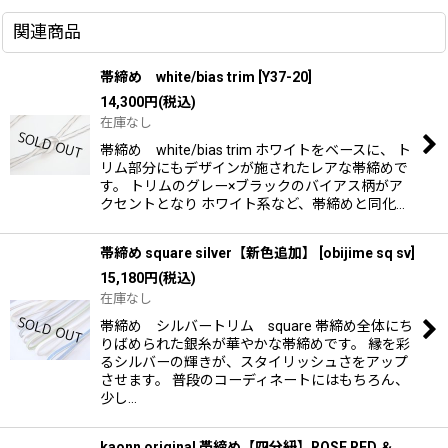
関連商品
帯締め white/bias trim
[
Y37-20
]
14,300
円
(税込)
在庫なし
帯締め white/bias trim ホワイトをベースに、 ト
リム部分にもデザインが施されたレアな帯締めで
す。 トリムのグレー×ブラックのバイアス柄がア
クセントとなり ホワイト系など、帯締めと同化…
帯締め square silver【新色追加】
[
obijime sq sv
]
15,180
円
(税込)
在庫なし
帯締め シルバートリム square 帯締め全体にち
りばめられた銀糸が華やかな帯締めです。 縁を彩
るシルバーの輝きが、スタイリッシュさをアップ
させます。 普段のコーディネートにはもちろん、
少し…
kaonn original 帯締め【四分紐】ROSE RED ＆