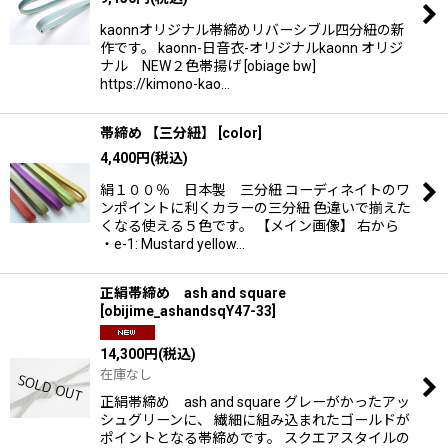
kaonnオリジナル帯締めリバーシブル四分紐の新
作です。 kaonn-日音衣-オリジナルkaonn オリジ
ナル NEW２色帯揚げ [obiage bw]
https://kimono-kao…
帯締め 【三分紐】
[
color
]
4,400
円
(税込)
絹１００％ 日本製 三分紐 コーディネイトのワ
ンポイントに利くカラーの三分紐 色違いで揃えた
くなる使える５色です。 【メイン画像】 右から
・e-1: Mustard yellow…
正絹帯締め ash and square
[
obijime_ashandsqY47-33
]
14,300
円
(税込)
在庫なし
正絹帯締め ash and square グレーがかったアッ
シュグリーンに、 繊細に組み込まれたゴールドが
ポイントとなる帯締めです。 スクエアスタイルの