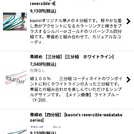
reversible-4
]
9,130
円
(税込)
kaonnオリジナル帯〆の４分紐です。 鮮やかな差
し色がアクセントになるカラーリングと輝きをプ
ラスするシルバーorゴールドのリバーシブル四分
紐です。帯留めと組み合わせて、カジュアルなコ
ーディ…
帯締め 【三分紐】
[
三分紐 ホワイトライン
]
7,040
円
(税込)
在庫なし
絹１００％ 三分紐 コーディネイトのワンポイ
ントに利くホワイトラインの入った三分紐です。
帯留との組み合わせを楽しんでいただけるシンプ
ルデザインです。 【メイン画像】 ライトブルー
（Y-200…
帯締め【四分紐】
[
kaonn’s reversible-wakatake
series
]
9,130
円
(税込)