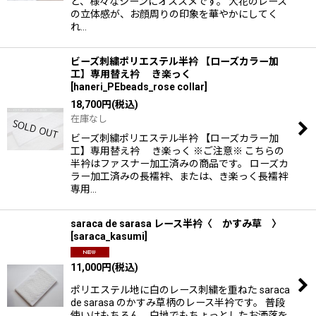
ど、様々なシーンにオススメです。 大花のレース
の立体感が、お顔周りの印象を華やかにしてく
れ…
ビーズ刺繍ポリエステル半衿 【ローズカラー加
工】専用替え衿 き楽っく
[
haneri_PEbeads_rose collar
]
18,700
円
(税込)
在庫なし
ビーズ刺繍ポリエステル半衿 【ローズカラー加
工】専用替え衿 き楽っく ※ご注意※ こちらの
半衿はファスナー加工済みの商品です。 ローズカ
ラー加工済みの長襦袢、または、き楽っく長襦袢
専用…
saraca de sarasa レース半衿〈 かすみ草 〉
[
saraca_kasumi
]
11,000
円
(税込)
ポリエステル地に白のレース刺繍を重ねた saraca
de sarasa のかすみ草柄のレース半衿です。 普段
使いはもちろん、白地でもちょっとしたお洒落を