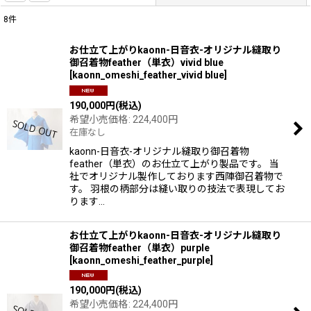
8
件
表示数
:
お仕立て上がりkaonn-日音衣-オリジナル縫取り
御召着物feather（単衣）vivid blue
並び順
:
[
kaonn_omeshi_feather_vivid blue
]
190,000
円
(税込)
絞り込む
希望小売価格
:
224,400
円
在庫なし
kaonn-日音衣-オリジナル縫取り御召着物
feather（単衣）のお仕立て上がり製品です。 当
社でオリジナル製作しております西陣御召着物で
す。 羽根の柄部分は縫い取りの技法で表現してお
ります…
お仕立て上がりkaonn-日音衣-オリジナル縫取り
御召着物feather（単衣）purple
[
kaonn_omeshi_feather_purple
]
190,000
円
(税込)
希望小売価格
:
224,400
円