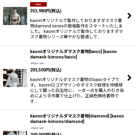
353,980
円
(税込)
kaonnオリジナルで製作しておりますダマスク着
物diamond seriesの振袖製作をスタートいたしま
した。 kaonnオリジナルで製作しておりますダマ
スク着物シリーズ華やかな銀通しで…
kaonnオリジナルダマスク着物[basic]
[
kaonn
damask-kimono/basic
]
203,500
円
(税込)
kaonnオリジナルダマスク着物のbasicタイプで
す。 kaonnロゴデザインのダマスク紋様を地模様
にして織った白生地に、 一点一点を職人の引き染
めにより手作業で仕上げた、正絹色無地着物で
す…
kaonnオリジナルダマスク着物[diamond]
[
kaonn
damask-kimono/diamond
]
209,000
円
(税込)