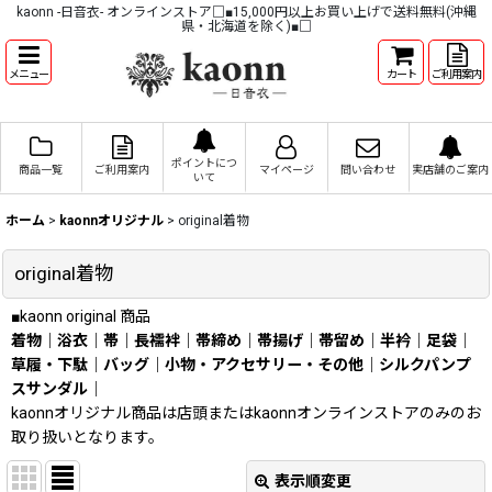
kaonn -日音衣- オンラインストア□■15,000円以上お買い上げで送料無料(沖縄
県・北海道を除く)■□
メニュー
カート
ご利用案内
ポイントにつ
商品一覧
ご利用案内
マイページ
問い合わせ
実店舗のご案内
いて
ホーム
>
kaonnオリジナル
>
original着物
original着物
■kaonn original 商品
着物
｜
浴衣
｜
帯
｜
長襦袢
｜
帯締め
｜
帯揚げ
｜
帯留め
｜
半衿
｜
足袋
｜
草履・下駄
｜
バッグ
｜
小物・アクセサリー・その他
｜
シルクパンプ
スサンダル
｜
kaonnオリジナル商品は店頭またはkaonnオンラインストアのみのお
取り扱いとなります。
表示順変更
閉じる