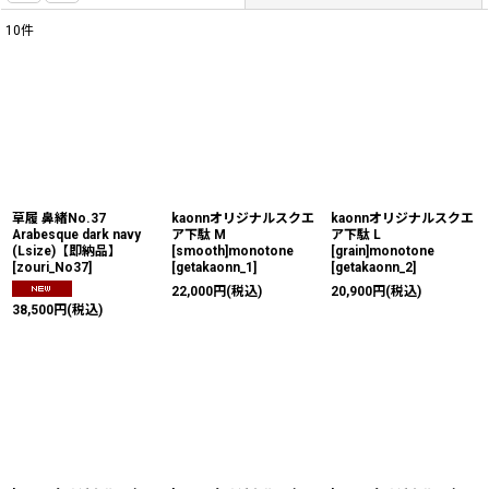
10
件
表示数
:
並び順
:
絞り込む
草履 鼻緒No.37
kaonnオリジナルスクエ
kaonnオリジナルスクエ
Arabesque dark navy
ア下駄 M
ア下駄 L
(Lsize)【即納品】
[smooth]monotone
[grain]monotone
[
zouri_No37
]
[
getakaonn_1
]
[
getakaonn_2
]
22,000
円
(税込)
20,900
円
(税込)
38,500
円
(税込)