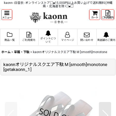
kaonn -日音衣- オンラインストア□■15,000円以上お買い上げで送料無料(沖縄
県・北海道を除く)■□
メニュー
カート
ご利用案内
ポイントにつ
商品一覧
ご利用案内
マイページ
問い合わせ
実店舗のご案内
いて
ホーム
>
草履・下駄
>
kaonnオリジナルスクエア下駄 M [smooth]monotone
kaonnオリジナルスクエア下駄 M [smooth]monotone
[
getakaonn_1
]