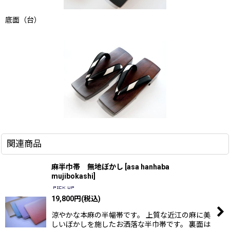
底面（台）
関連商品
麻半巾帯 無地ぼかし
[
asa hanhaba
mujibokashi
]
19,800
円
(税込)
涼やかな本麻の半幅帯です。 上質な近江の麻に美
しいぼかしを施したお洒落な半巾帯です。 裏面は