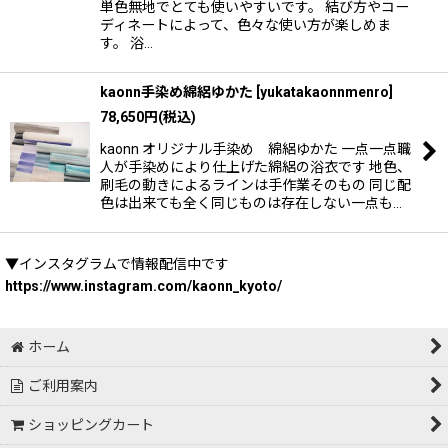
単色無地でとても使いやすいです。 結び方やコー
ディネートによって、色々な使い方が楽しめま
す。 浴…
kaonn手染め綿絽ゆかた
[
yukatakaonnmenro
]
78,650
円
(税込)
kaonn オリジナル手染め 綿絽ゆかた 一点一点職
人が手染めにより仕上げた綿絽の浴衣です 地色、
刷毛の動きによるラインは手作業そのもの 同じ配
色は出来ても全く同じものは存在しない一点も…
▼インスタグラムで情報配信中です
https://www.instagram.com/kaonn_kyoto/
ホーム
ご利用案内
ショッピングカート